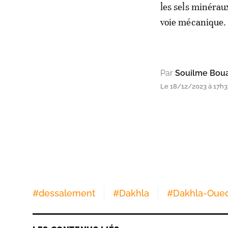
les sels minérau
voie mécanique.
Par
Souilme Bo
Le 18/12/2023 à 17h3
#
dessalement
#
Dakhla
#
Dakhla-Oue