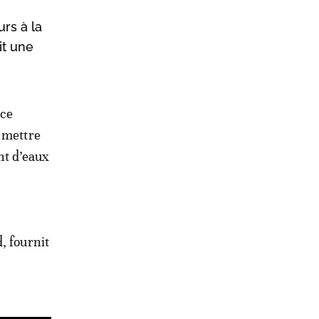
rs à la
it une
ice
e mettre
nt d’eaux
, fournit