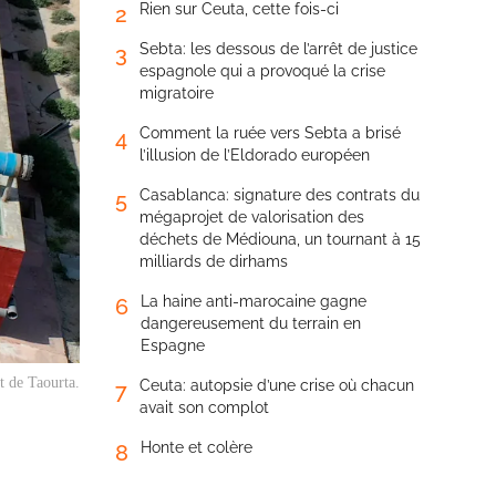
Rien sur Ceuta, cette fois-ci
2
Sebta: les dessous de l’arrêt de justice
3
espagnole qui a provoqué la crise
migratoire
Comment la ruée vers Sebta a brisé
4
l’illusion de l’Eldorado européen
Casablanca: signature des contrats du
5
mégaprojet de valorisation des
déchets de Médiouna, un tournant à 15
milliards de dirhams
La haine anti-marocaine gagne
6
dangereusement du terrain en
Espagne
t de Taourta.
Ceuta: autopsie d’une crise où chacun
7
avait son complot
Honte et colère
8