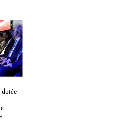
 dotée
de
e