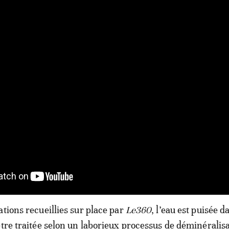
ations recueillies sur place par
Le360
, l’eau est puisée d
être traitée selon un laborieux processus de déminéralisa