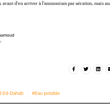
x avant d’en arriver à l’ammonium par aération, mais au
uaamoud
7
d Ed-Dahab
#
Eau potable