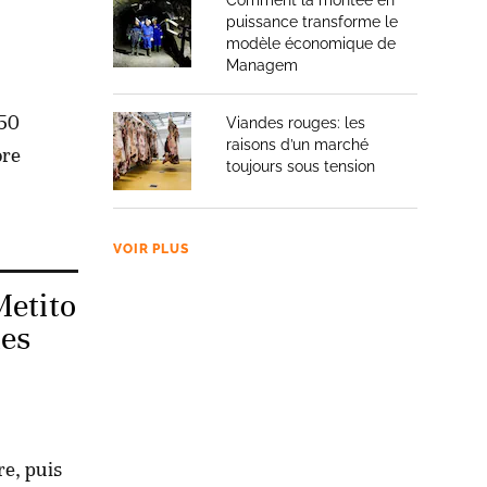
Comment la montée en
puissance transforme le
modèle économique de
Managem
250
Viandes rouges: les
raisons d’un marché
ore
toujours sous tension
VOIR PLUS
Metito
ies
re, puis