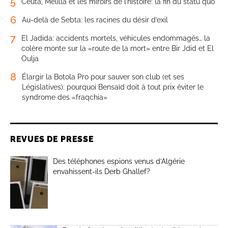
5
Ceuta, Melilla et les miroirs de l’histoire: la fin du statu quo
6
Au-delà de Sebta: les racines du désir d’exil
7
El Jadida: accidents mortels, véhicules endommagés… la
colère monte sur la «route de la mort» entre Bir Jdid et El
Oulja
8
Élargir la Botola Pro pour sauver son club (et ses
Législatives): pourquoi Bensaïd doit à tout prix éviter le
syndrome des «fraqchia»
REVUES DE PRESSE
Des téléphones espions venus d’Algérie
envahissent-ils Derb Ghallef?