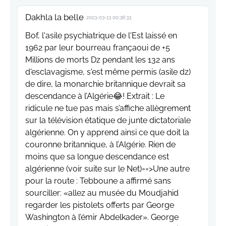
Dakhla la belle
2023-03-13 00:38:33
Bof, l'asile psychiatrique de l'Est laissé en
1962 par leur bourreau françaoui de +5
Millions de morts Dz pendant les 132 ans
d'esclavagisme, s'est même permis (asile dz)
de dire, la monarchie britannique devrait sa
descendance à l’Algérie😂! Extrait : Le
ridicule ne tue pas mais s’affiche allègrement
sur la télévision étatique de junte dictatoriale
algérienne. On y apprend ainsi ce que doit la
couronne britannique, à l’Algérie. Rien de
moins que sa longue descendance est
algérienne (voir suite sur le Net)==>Une autre
pour la route : Tebboune a affirmé sans
sourciller: «allez au musée du Moudjahid
regarder les pistolets offerts par George
Washington à l’émir Abdelkader». George