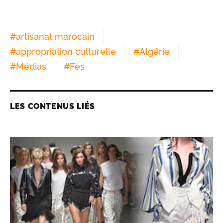
#
artisanat marocain
#
appropriation culturelle
#
Algérie
#
Médias
#
Fès
LES CONTENUS LIÉS