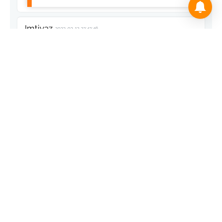
Imtiyaz
2023-03-12 22:42:46
Quand on manque de bras et de jugeotte on
comble avec la grande gueule
Répondre
Omar
2023-03-12 22:22:56
Pour les caporaux ou leurs sbires c est
comme pour le beurre,moins on en a 0lus
on étale...
Répondre
sahraoui
2023-03-12 21:59:36