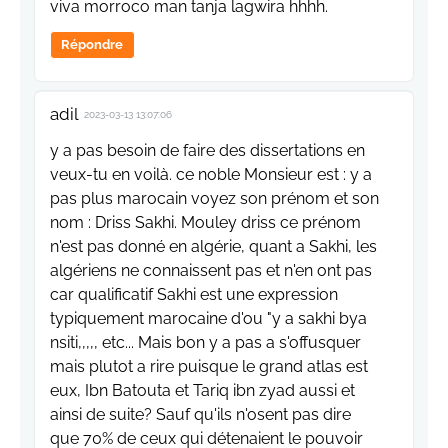
viva morroco man tanja lagwira hhhh.
Répondre
adil
2023-03-13 13:07:06
y a pas besoin de faire des dissertations en
veux-tu en voilà. ce noble Monsieur est : y a
pas plus marocain voyez son prénom et son
nom : Driss Sakhi. Mouley driss ce prénom
n'est pas donné en algérie, quant a Sakhi, les
algériens ne connaissent pas et n'en ont pas
car qualificatif Sakhi est une expression
typiquement marocaine d'ou "y a sakhi bya
nsiti,,,,, etc... Mais bon y a pas a s'offusquer
mais plutot a rire puisque le grand atlas est
eux, Ibn Batouta et Tariq ibn zyad aussi et
ainsi de suite? Sauf qu'ils n'osent pas dire
que 70% de ceux qui détenaient le pouvoir