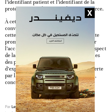
l’identifiant patient et l’identifiant de la
protection sociale, précise la même source.
À cet effet, les parties signataires de la
convention tripartite se réjouissent que
cette convention soit un terrain d’entente
prometteur pour améliorer et simplifier
l’accès aux services de santé, dans le respect
de la protection des données personnelles
des patients, et offre la possibilité
d’exploiter la technologie de service offerte
par la CNIE dans le domaine de la santé,
conclut le communiqué.
Par
Le360 (avec MAP)