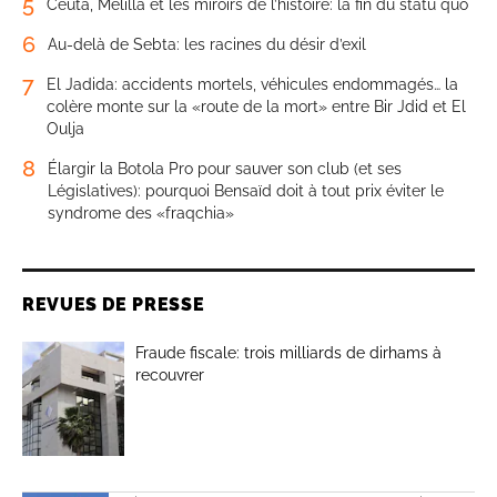
5
Ceuta, Melilla et les miroirs de l’histoire: la fin du statu quo
6
Au-delà de Sebta: les racines du désir d’exil
7
El Jadida: accidents mortels, véhicules endommagés… la
colère monte sur la «route de la mort» entre Bir Jdid et El
Oulja
8
Élargir la Botola Pro pour sauver son club (et ses
Législatives): pourquoi Bensaïd doit à tout prix éviter le
syndrome des «fraqchia»
REVUES DE PRESSE
Fraude fiscale: trois milliards de dirhams à
recouvrer