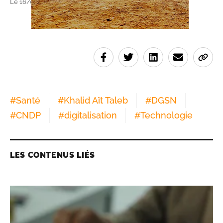
Le 16/06/2023 à 16h51
#
Santé
#
Khalid Aït Taleb
#
DGSN
#
CNDP
#
digitalisation
#
Technologie
LES CONTENUS LIÉS