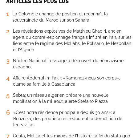
ARTICLES LES PLUS LUS
1
La Colombie change de position et reconnaît la
souveraineté du Maroc sur son Sahara
2
Les révélations explosives de Matthieu Ghadiri, ancien
agent du contre-espionnage français infiltré en Iran, sur les
liens entre le régime des Mollahs, le Polisario, le Hezbollah
et l’Algérie
3
Núcleo Nacional, le visage à découvert du néonazisme
espagnol
4
Affaire Abderrahim Fakir: «Ramenez-nous son corps»,
clame sa famille à Casablanca
5
Sebta: un réseau algérien prépare une nouvelle
mobilisation à la mi-août, alerte Stefano Piazza
6
«C’est notre résidence principale depuis 30 ans»: à
Bouznika, des propriétaires redoutent la démolition de
leurs villas
7
Ceuta, Melilla et les miroirs de l’histoire: la fin du statu quo