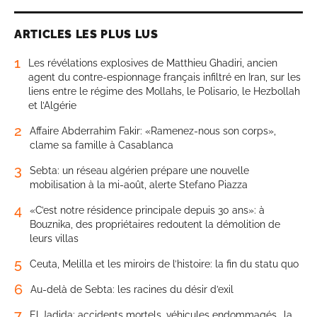
ARTICLES LES PLUS LUS
1
Les révélations explosives de Matthieu Ghadiri, ancien
agent du contre-espionnage français infiltré en Iran, sur les
liens entre le régime des Mollahs, le Polisario, le Hezbollah
et l’Algérie
2
Affaire Abderrahim Fakir: «Ramenez-nous son corps»,
clame sa famille à Casablanca
3
Sebta: un réseau algérien prépare une nouvelle
mobilisation à la mi-août, alerte Stefano Piazza
4
«C’est notre résidence principale depuis 30 ans»: à
Bouznika, des propriétaires redoutent la démolition de
leurs villas
5
Ceuta, Melilla et les miroirs de l’histoire: la fin du statu quo
6
Au-delà de Sebta: les racines du désir d’exil
7
El Jadida: accidents mortels, véhicules endommagés… la