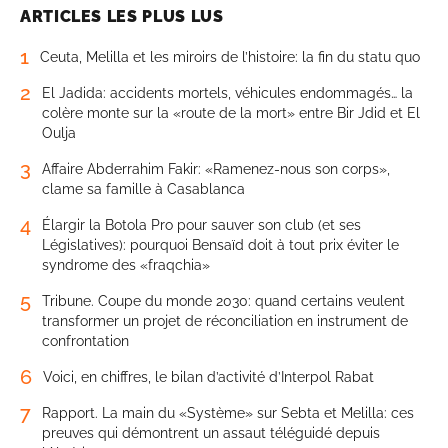
ARTICLES LES PLUS LUS
1
Ceuta, Melilla et les miroirs de l’histoire: la fin du statu quo
2
El Jadida: accidents mortels, véhicules endommagés… la
colère monte sur la «route de la mort» entre Bir Jdid et El
Oulja
3
Affaire Abderrahim Fakir: «Ramenez-nous son corps»,
clame sa famille à Casablanca
4
Élargir la Botola Pro pour sauver son club (et ses
Législatives): pourquoi Bensaïd doit à tout prix éviter le
syndrome des «fraqchia»
5
Tribune. Coupe du monde 2030: quand certains veulent
transformer un projet de réconciliation en instrument de
confrontation
6
Voici, en chiffres, le bilan d’activité d’Interpol Rabat
7
Rapport. La main du «Système» sur Sebta et Melilla: ces
preuves qui démontrent un assaut téléguidé depuis