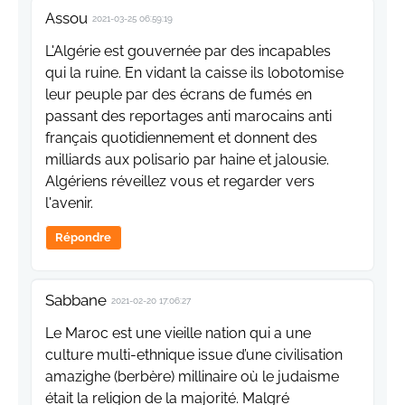
Assou
2021-03-25 06:59:19
L'Algérie est gouvernée par des incapables
qui la ruine. En vidant la caisse ils lobotomise
leur peuple par des écrans de fumés en
passant des reportages anti marocains anti
français quotidiennement et donnent des
milliards aux polisario par haine et jalousie.
Algériens réveillez vous et regarder vers
l'avenir.
Répondre
Sabbane
2021-02-20 17:06:27
Le Maroc est une vieille nation qui a une
culture multi-ethnique issue d’une civilisation
amazighe (berbère) millinaire où le judaisme
était la religion de la majorité. Malgré