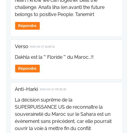
heart I know we can together beat the
challenge. Anafa liha (en avant) the future
belongs to positive People. Tanemirt
Répondre
Verso
2021-02-17 15:46:31
Dakhla est la "' Floride "' du Maroc...!!
Répondre
Anti-Harki
2021-02-17 08:36:36
La décision suprême de la
SUPERPUISSANCE US de reconnaître la
souveraineté du Maroc sur le Sahara est un
évènement sans précédent, car elle pourrait
ouvrir la voie à mettre fin du conflit