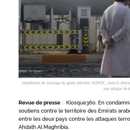
Installation de stockage du géant pétrolier ADNOC, dans le distri
une attaque de 
Revue de presse
Kiosque360. En condamnant
soutiens contre le territoire des Emirats ara
entre les deux pays contre les attaques terro
Ahdath Al Maghribia.