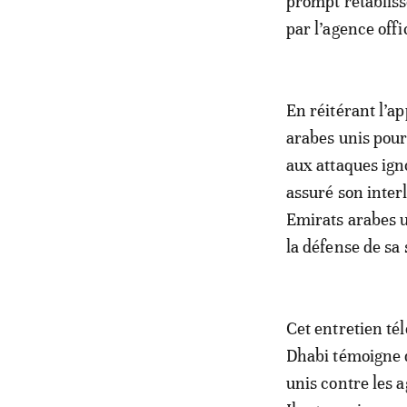
prompt rétabliss
par l’agence off
En réitérant l’a
arabes unis pour 
aux attaques ign
assuré son inter
Emirats arabes u
la défense de sa 
Cet entretien té
Dhabi témoigne de
unis contre les a