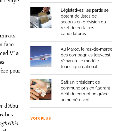
t relayé
Législatives: les partis se
dotent de listes de
secours en prévision du
rejet de certaines
candidatures
Emirats
on face
Au Maroc, le raz-de-marée
mmed VI a
des compagnies low-cost
es
réinvente le modèle
touristique national
rère pour
Safi: un président de
commune pris en flagrant
délit de corruption grâce
au numéro vert
er d’Abu
arabes
VOIR PLUS
aghribia
.