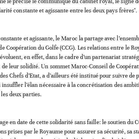
mme le précise le communiqué du cabinet royal, le signe de
darité constante et agissante entre les deux pays frères".
 constante et agissante, le Maroc la partage avec l’ensemb
de Coopération du Golfe (CCG). Les relations entre le R
évoluent, en effet, dans le cadre d’un partenariat straté
 de leur solidité. Un sommet Maroc-Conseil de Coopérat
des Chefs d’Etat, a d’ailleurs été institué pour suivre de 
i insuffler l’élan nécessaire à la concrétisation des ambi
les deux parties.
e en date de cette solidarité sans faille: le soutien du 
ons prises par le Royaume pour assurer sa sécurité, sa sta