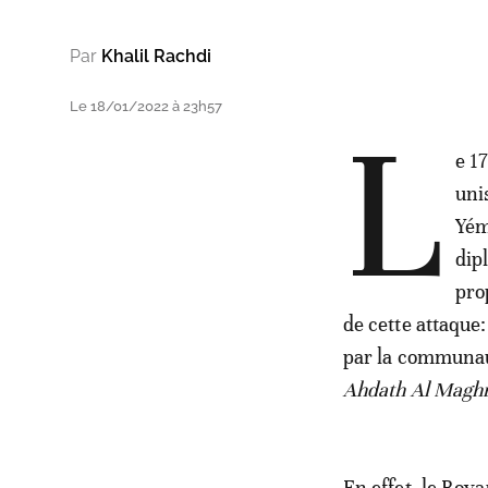
Par
Khalil Rachdi
Le 18/01/2022 à 23h57
L
e 1
uni
Yém
dip
pro
de cette attaqu
par la communau
Ahdath Al Maghr
En effet, le Roy