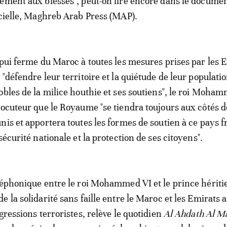
ement aux blessés", peut-on lire encore dans le documen
icielle, Maghreb Arab Press (MAP).
ppui ferme du Maroc à toutes les mesures prises par les 
"défendre leur territoire et la quiétude de leur populati
obles de la milice houthie et ses soutiens", le roi Moha
locuteur que le Royaume "se tiendra toujours aux côtés d
nis et apportera toutes les formes de soutien à ce pays f
sécurité nationale et la protection de ses citoyens".
léphonique entre le roi Mohammed VI et le prince hériti
 la solidarité sans faille entre le Maroc et les Emirats 
gressions terroristes, relève le quotidien
Al Ahdath Al M