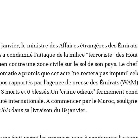
7 janvier, le ministre des Affaires étrangères des Émirat
s a condamné l’attaque de la milice “terroriste” des Hout
en contre une zone civile sur le sol de son pays. Le chef 
lomatie a promis que cet acte "ne restera pas impuni" sel
pos rapportés par l’agence de presse des Émirats (WAM)
e: 3 morts et 6 blessés.Un "crime odieux" fermement co
té internationale. A commencer par le Maroc, soulign
ibia
dans sa livraison du 19 janvier.
aume était parmi les premiers pays à condamner l’attaque