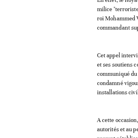
milice "terroris
roi Mohammed VI 
commandant supr
Cet appel intervi
et ses soutiens c
communiqué du ca
condamné vigoure
installations civ
A cette occasion
autorités et au 