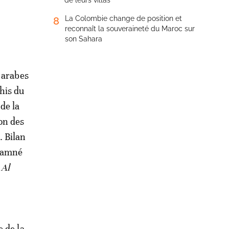
de leurs villas
La Colombie change de position et
8
reconnaît la souveraineté du Maroc sur
son Sahara
s arabes
his du
de la
on des
. Bilan
ndamné
e
Al
 de la