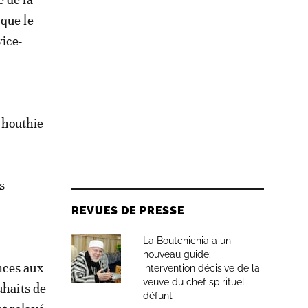
 que le
vice-
e houthie
s
REVUES DE PRESSE
La Boutchichia a un
nouveau guide:
nces aux
intervention décisive de la
veuve du chef spirituel
uhaits de
défunt