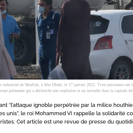
ct industriel de Msaffah, à Abu Dhabi, le 17 janvier 2022. Trois personnes ont é
drone présumée qui a déclenché une explosion et un incendie dans la capitale ém
 “l’attaque ignoble perpétrée par la milice houthie
bes unis”, le roi Mohammed VI rappelle la solidarité c
ristes. Cet article est une revue de presse du quotidi