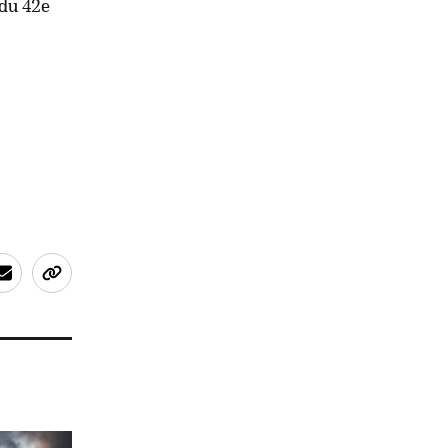
 du 42e
.