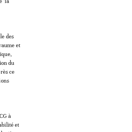
 "la
le des
oyaume et
gique,
ion du
près ce
tions
CCG à
bilité et