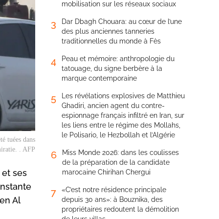
mobilisation sur les réseaux sociaux
Dar Dbagh Chouara: au cœur de l’une
3
des plus anciennes tanneries
traditionnelles du monde à Fès
Peau et mémoire: anthropologie du
4
tatouage, du signe berbère à la
marque contemporaine
Les révélations explosives de Matthieu
5
Ghadiri, ancien agent du contre-
espionnage français infiltré en Iran, sur
les liens entre le régime des Mollahs,
le Polisario, le Hezbollah et l’Algérie
té tuées dans
iratie. . AFP
Miss Monde 2026: dans les coulisses
6
de la préparation de la candidate
 et ses
marocaine Chirihan Chergui
onstante
«C’est notre résidence principale
7
en Al
depuis 30 ans»: à Bouznika, des
propriétaires redoutent la démolition