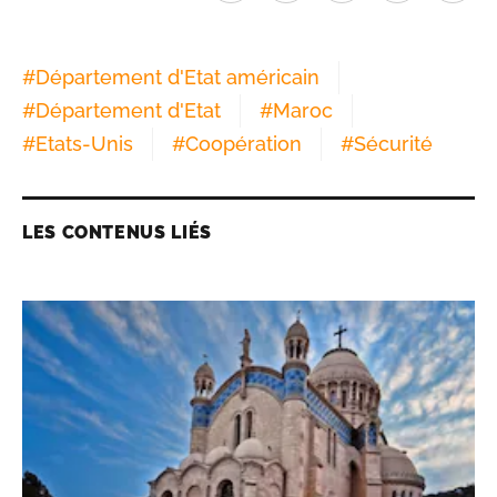
#
Département d'Etat américain
#
Département d'Etat
#
Maroc
#
Etats-Unis
#
Coopération
#
Sécurité
LES CONTENUS LIÉS