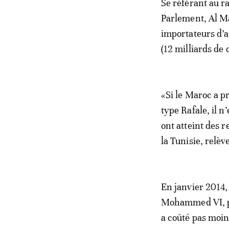
Se référant au r
Parlement, Al M
importateurs d’a
(12 milliards de d
«Si le Maroc a p
type Rafale, il 
ont atteint des 
la Tunisie, relève
En janvier 2014
Mohammed VI, pl
a coûté pas moin