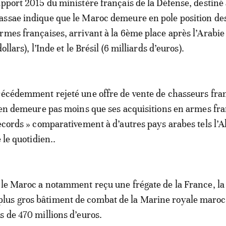
apport 2015 du ministère français de la Défense, destiné
assae indique que le Maroc demeure en pole position de
rmes françaises, arrivant à la 6ème place après l’Arabie
ollars), l’Inde et le Brésil (6 milliards d’euros).
récédemment rejeté une offre de vente de chasseurs fra
n’en demeure pas moins que ses acquisitions en armes fr
records » comparativement à d’autres pays arabes tels l’Al
 le quotidien..
, le Maroc a notamment reçu une frégate de la France,
us gros bâtiment de combat de la Marine royale maroc
s de 470 millions d’euros.