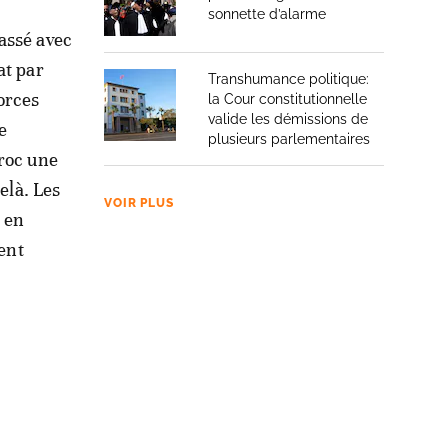
sonnette d’alarme
assé avec
at par
Transhumance politique:
orces
la Cour constitutionnelle
valide les démissions de
e
plusieurs parlementaires
aroc une
elà. Les
VOIR PLUS
t en
dent