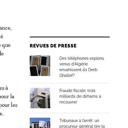
ance,
té
e que
REVUES DE PRESSE
de
Des téléphones espions
venus d’Algérie
envahissent-ils Derb
Ghallef?
nu à
Fraude fiscale: trois
pour la
milliards de dirhams à
recouvrer
pour les
e.
Tribunaux à l’arrêt: un
procureur général tire la