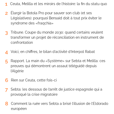
1
Ceuta, Melilla et les miroirs de l’histoire: la fin du statu quo
2
Élargir la Botola Pro pour sauver son club (et ses
Législatives): pourquoi Bensaïd doit à tout prix éviter le
syndrome des «fraqchia»
3
Tribune. Coupe du monde 2030: quand certains veulent
transformer un projet de réconciliation en instrument de
confrontation
4
Voici, en chiffres, le bilan d’activité d’Interpol Rabat
5
Rapport. La main du «Système» sur Sebta et Melilla: ces
preuves qui démontrent un assaut téléguidé depuis
l’Algérie
6
Rien sur Ceuta, cette fois-ci
7
Sebta: les dessous de l’arrêt de justice espagnole qui a
provoqué la crise migratoire
8
Comment la ruée vers Sebta a brisé l’illusion de l’Eldorado
européen