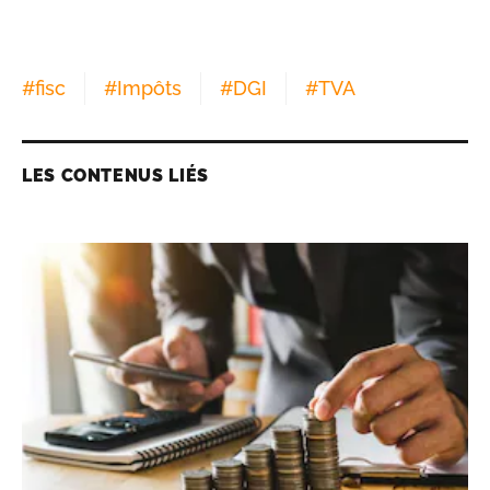
#
fisc
#
Impôts
#
DGI
#
TVA
LES CONTENUS LIÉS