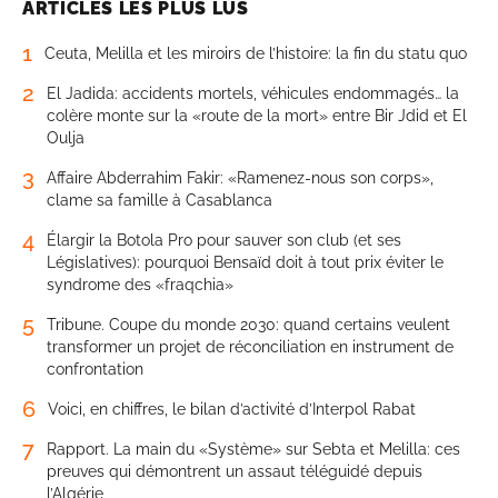
ARTICLES LES PLUS LUS
1
Ceuta, Melilla et les miroirs de l’histoire: la fin du statu quo
2
El Jadida: accidents mortels, véhicules endommagés… la
colère monte sur la «route de la mort» entre Bir Jdid et El
Oulja
3
Affaire Abderrahim Fakir: «Ramenez-nous son corps»,
clame sa famille à Casablanca
4
Élargir la Botola Pro pour sauver son club (et ses
Législatives): pourquoi Bensaïd doit à tout prix éviter le
syndrome des «fraqchia»
5
Tribune. Coupe du monde 2030: quand certains veulent
transformer un projet de réconciliation en instrument de
confrontation
6
Voici, en chiffres, le bilan d’activité d’Interpol Rabat
7
Rapport. La main du «Système» sur Sebta et Melilla: ces
preuves qui démontrent un assaut téléguidé depuis
l’Algérie