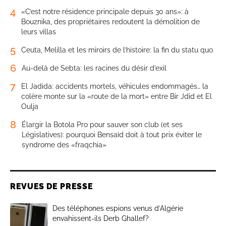
4
«C’est notre résidence principale depuis 30 ans»: à
Bouznika, des propriétaires redoutent la démolition de
leurs villas
5
Ceuta, Melilla et les miroirs de l’histoire: la fin du statu quo
6
Au-delà de Sebta: les racines du désir d’exil
7
El Jadida: accidents mortels, véhicules endommagés… la
colère monte sur la «route de la mort» entre Bir Jdid et El
Oulja
8
Élargir la Botola Pro pour sauver son club (et ses
Législatives): pourquoi Bensaïd doit à tout prix éviter le
syndrome des «fraqchia»
REVUES DE PRESSE
Des téléphones espions venus d’Algérie
envahissent-ils Derb Ghallef?