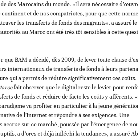
tude des Marocains du monde. «Il sera nécessaire d’œuvr
re continent et de nos compatriotes, pour que cette norme
traver les transferts de fonds des migrants», a assuré le
autorités au Maroc ont été très tôt sensibles à cette ques
er que BAM a décidé, dès 2009, de lever toute clause d’ex
eurs internationaux de transferts de fonds à leurs partena
e qui a permis de réduire significativement ces coûts.
Maroc
fait observer que le digital reste le levier pour ren
nsferts de fonds et réduire de facto les coûts y afférents. 
radigme va profiter en particulier à la jeune génératio
 native de l’Internet et répondre à ses exigences. Une
s accrue sur ce marché, poussée par l’émergence de no
ptifs, a d’ores et déjà infléchi la tendance», a assuré Ab