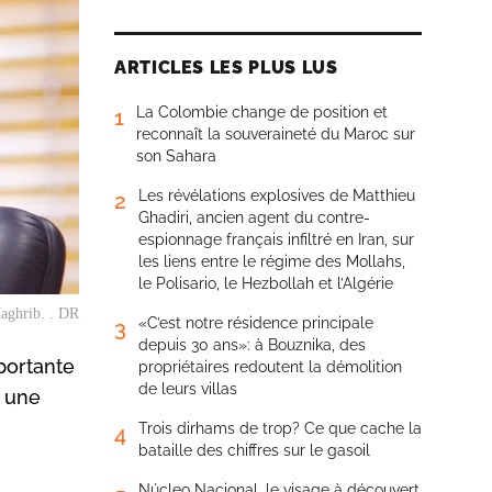
ARTICLES LES PLUS LUS
La Colombie change de position et
1
reconnaît la souveraineté du Maroc sur
son Sahara
Les révélations explosives de Matthieu
2
Ghadiri, ancien agent du contre-
espionnage français infiltré en Iran, sur
les liens entre le régime des Mollahs,
le Polisario, le Hezbollah et l’Algérie
Maghrib. . DR
«C’est notre résidence principale
3
depuis 30 ans»: à Bouznika, des
portante
propriétaires redoutent la démolition
de leurs villas
t une
Trois dirhams de trop? Ce que cache la
4
bataille des chiffres sur le gasoil
Núcleo Nacional, le visage à découvert