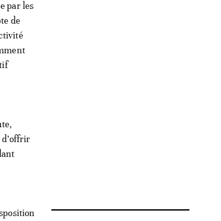
e par les
pte de
tivité
tamment
tif
nte,
d’offrir
dant
sposition