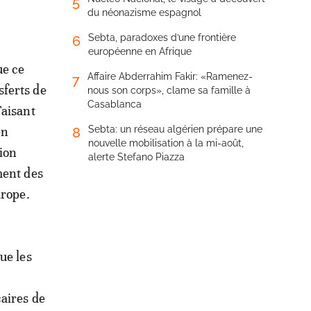
5
du néonazisme espagnol
Sebta, paradoxes d’une frontière
6
européenne en Afrique
ue ce
Affaire Abderrahim Fakir: «Ramenez-
7
sferts de
nous son corps», clame sa famille à
Casablanca
Faisant
en
Sebta: un réseau algérien prépare une
8
nouvelle mobilisation à la mi-août,
ion
alerte Stefano Piazza
ment des
urope.
ue les
aires de