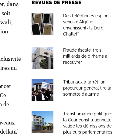
REVUES DE PRESSE
er, dans
 soit
Des téléphones espions
 wali,
venus d’Algérie
envahissent-ils Derb
tion.
Ghallef?
Fraude fiscale: trois
milliards de dirhams à
clusivité
recouvrer
ires au
Tribunaux à l’arrêt: un
forcer
procureur général tire la
«Ce
sonnette d’alarme
n de
Transhumance politique:
la Cour constitutionnelle
uveaux
valide les démissions de
dellatif
plusieurs parlementaires