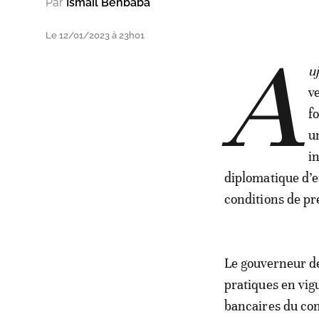
Par
Ismail Benbaba
Le 12/01/2023 à 23h01
A
u
v
f
u
i
diplomatique d’e
conditions de pr
Le gouverneur de
pratiques en vig
bancaires du con