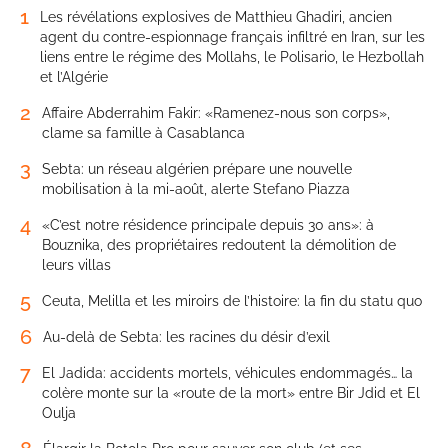
1
Les révélations explosives de Matthieu Ghadiri, ancien
agent du contre-espionnage français infiltré en Iran, sur les
liens entre le régime des Mollahs, le Polisario, le Hezbollah
et l’Algérie
2
Affaire Abderrahim Fakir: «Ramenez-nous son corps»,
clame sa famille à Casablanca
3
Sebta: un réseau algérien prépare une nouvelle
mobilisation à la mi-août, alerte Stefano Piazza
4
«C’est notre résidence principale depuis 30 ans»: à
Bouznika, des propriétaires redoutent la démolition de
leurs villas
5
Ceuta, Melilla et les miroirs de l’histoire: la fin du statu quo
6
Au-delà de Sebta: les racines du désir d’exil
7
El Jadida: accidents mortels, véhicules endommagés… la
colère monte sur la «route de la mort» entre Bir Jdid et El
Oulja