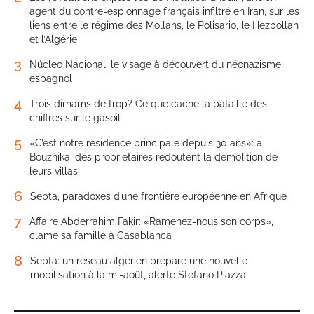
agent du contre-espionnage français infiltré en Iran, sur les
liens entre le régime des Mollahs, le Polisario, le Hezbollah
et l’Algérie
3
Núcleo Nacional, le visage à découvert du néonazisme
espagnol
4
Trois dirhams de trop? Ce que cache la bataille des
chiffres sur le gasoil
5
«C’est notre résidence principale depuis 30 ans»: à
Bouznika, des propriétaires redoutent la démolition de
leurs villas
6
Sebta, paradoxes d’une frontière européenne en Afrique
7
Affaire Abderrahim Fakir: «Ramenez-nous son corps»,
clame sa famille à Casablanca
8
Sebta: un réseau algérien prépare une nouvelle
mobilisation à la mi-août, alerte Stefano Piazza