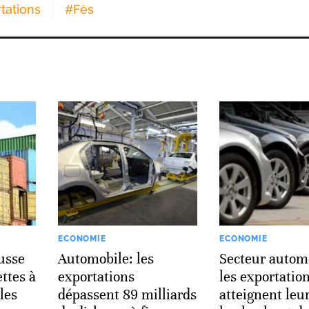
tations
#
Fès
ECONOMIE
ECONOMIE
usse
Automobile: les
Secteur autom
ttes à
exportations
les exportatio
 les
dépassent 89 milliards
atteignent leu