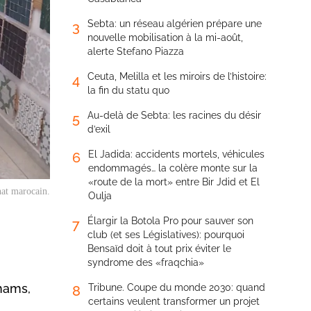
Sebta: un réseau algérien prépare une
3
nouvelle mobilisation à la mi-août,
alerte Stefano Piazza
Ceuta, Melilla et les miroirs de l’histoire:
4
la fin du statu quo
Au-delà de Sebta: les racines du désir
5
d’exil
El Jadida: accidents mortels, véhicules
6
endommagés… la colère monte sur la
«route de la mort» entre Bir Jdid et El
nat marocain.
Oulja
Élargir la Botola Pro pour sauver son
7
club (et ses Législatives): pourquoi
Bensaïd doit à tout prix éviter le
syndrome des «fraqchia»
rhams,
Tribune. Coupe du monde 2030: quand
8
certains veulent transformer un projet