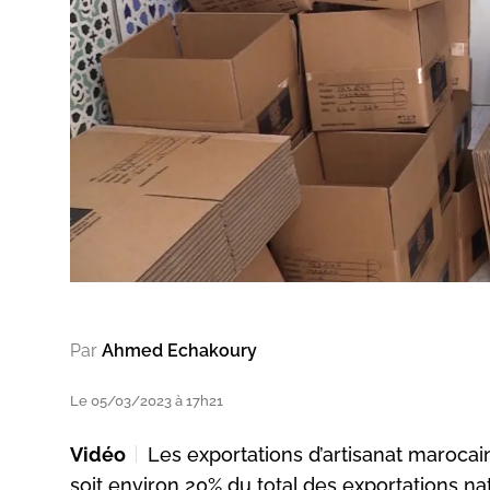
Par
Ahmed Echakoury
Le 05/03/2023 à 17h21
Vidéo
Les exportations d’artisanat marocain
soit environ 20% du total des exportations na