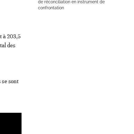
de réconciliation en instrument de
confrontation
t à 203,5
tal des
s se sont