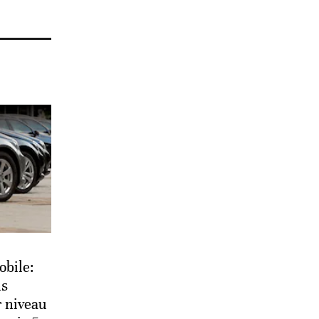
obile:
ns
r niveau