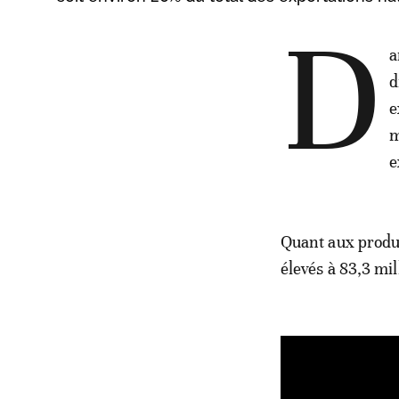
D
a
d
e
m
e
Quant aux produit
élevés à 83,3 mi