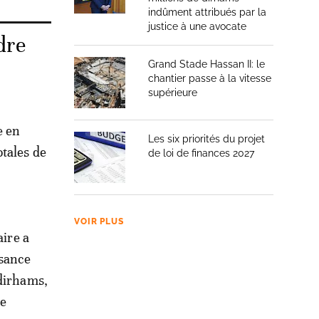
indûment attribués par la
justice à une avocate
dre
Grand Stade Hassan II: le
chantier passe à la vitesse
supérieure
e en
Les six priorités du projet
otales de
de loi de finances 2027
VOIR PLUS
aire a
ssance
 dirhams,
me