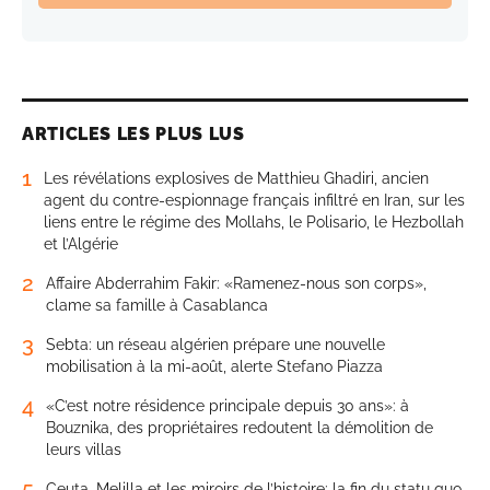
ARTICLES LES PLUS LUS
1
Les révélations explosives de Matthieu Ghadiri, ancien
agent du contre-espionnage français infiltré en Iran, sur les
liens entre le régime des Mollahs, le Polisario, le Hezbollah
et l’Algérie
2
Affaire Abderrahim Fakir: «Ramenez-nous son corps»,
clame sa famille à Casablanca
3
Sebta: un réseau algérien prépare une nouvelle
mobilisation à la mi-août, alerte Stefano Piazza
4
«C’est notre résidence principale depuis 30 ans»: à
Bouznika, des propriétaires redoutent la démolition de
leurs villas
5
Ceuta, Melilla et les miroirs de l’histoire: la fin du statu quo