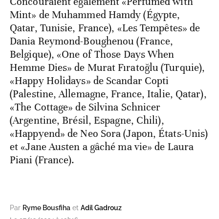
Concouraient également «Perfumed with
Mint» de Muhammed Hamdy (Égypte,
Qatar, Tunisie, France), «Les Tempêtes» de
Dania Reymond-Boughenou (France,
Belgique), «One of Those Days When
Hemme Dies» de Murat Fıratoğlu (Turquie),
«Happy Holidays» de Scandar Copti
(Palestine, Allemagne, France, Italie, Qatar),
«The Cottage» de Silvina Schnicer
(Argentine, Brésil, Espagne, Chili),
«Happyend» de Neo Sora (Japon, États-Unis)
et «Jane Austen a gâché ma vie» de Laura
Piani (France).
Par
Ryme Bousfiha
et
Adil Gadrouz