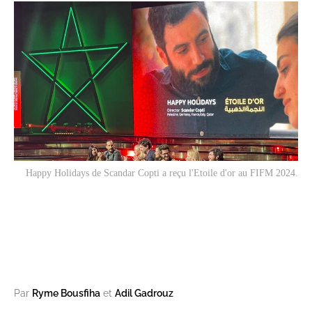
Happy Holidays
de Scandar Copti a reçu l'Etoile d'or au FIFM 2024.
Par
Ryme Bousfiha
et
Adil Gadrouz