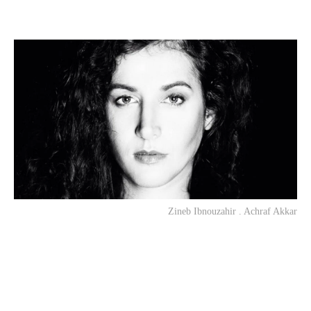
Zineb Ibnouzahir . Achraf Akkar