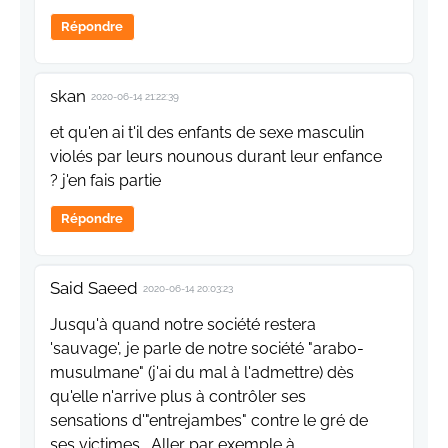
Répondre
skan
2020-06-14 21:22:39
et qu'en ai t'il des enfants de sexe masculin
violés par leurs nounous durant leur enfance
? j'en fais partie
Répondre
Said Saeed
2020-06-14 20:03:23
Jusqu'à quand notre société restera
'sauvage', je parle de notre société "arabo-
musulmane" (j'ai du mal à l'admettre) dès
qu'elle n'arrive plus à contrôler ses
sensations d'"entrejambes" contre le gré de
ses victimes . Aller par exemple à