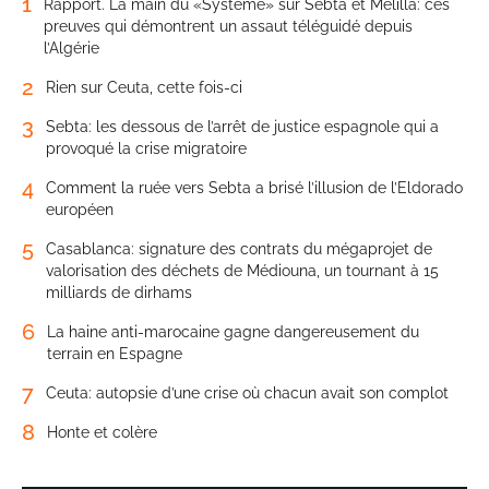
1
Rapport. La main du «Système» sur Sebta et Melilla: ces
preuves qui démontrent un assaut téléguidé depuis
l’Algérie
2
Rien sur Ceuta, cette fois-ci
3
Sebta: les dessous de l’arrêt de justice espagnole qui a
provoqué la crise migratoire
4
Comment la ruée vers Sebta a brisé l’illusion de l’Eldorado
européen
5
Casablanca: signature des contrats du mégaprojet de
valorisation des déchets de Médiouna, un tournant à 15
milliards de dirhams
6
La haine anti-marocaine gagne dangereusement du
terrain en Espagne
7
Ceuta: autopsie d’une crise où chacun avait son complot
8
Honte et colère