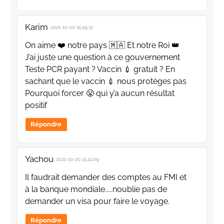
Karim
2021-10-20 15:49:12
On aime ❤️ notre pays 🇲🇦 Et notre Roi 👑
J’ai juste une question à ce gouvernement
Teste PCR payant ? Vaccin 💉 gratuit ? En
sachant que le vaccin 💉 nous protèges pas
Pourquoi forcer 😤 qui y’a aucun résultat
positif
Répondre
Yachou
2021-10-20 15:41:09
Il faudrait demander des comptes au FMI et
à la banque mondiale.....noublie pas de
demander un visa pour faire le voyage.
Répondre