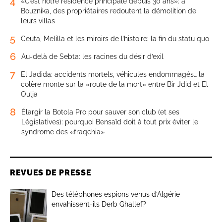
4
«C’est notre résidence principale depuis 30 ans»: à
Bouznika, des propriétaires redoutent la démolition de
leurs villas
5
Ceuta, Melilla et les miroirs de l’histoire: la fin du statu quo
6
Au-delà de Sebta: les racines du désir d’exil
7
El Jadida: accidents mortels, véhicules endommagés… la
colère monte sur la «route de la mort» entre Bir Jdid et El
Oulja
8
Élargir la Botola Pro pour sauver son club (et ses
Législatives): pourquoi Bensaïd doit à tout prix éviter le
syndrome des «fraqchia»
REVUES DE PRESSE
Des téléphones espions venus d’Algérie
envahissent-ils Derb Ghallef?