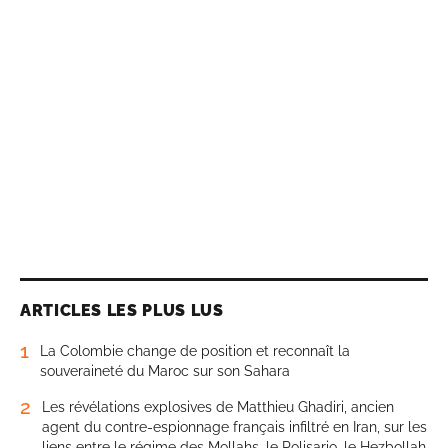
ARTICLES LES PLUS LUS
1
La Colombie change de position et reconnaît la
souveraineté du Maroc sur son Sahara
2
Les révélations explosives de Matthieu Ghadiri, ancien
agent du contre-espionnage français infiltré en Iran, sur les
liens entre le régime des Mollahs, le Polisario, le Hezbollah