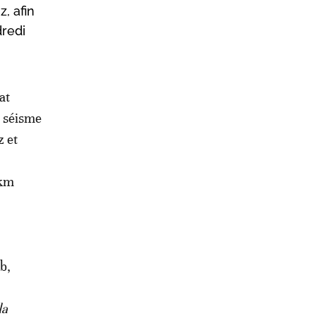
, afin
dredi
at
e séisme
z et
 km
b,
la