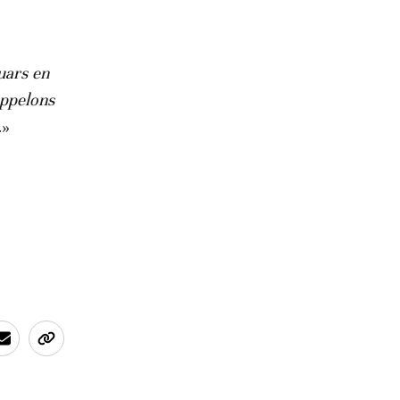
uars en
appelons
.
»