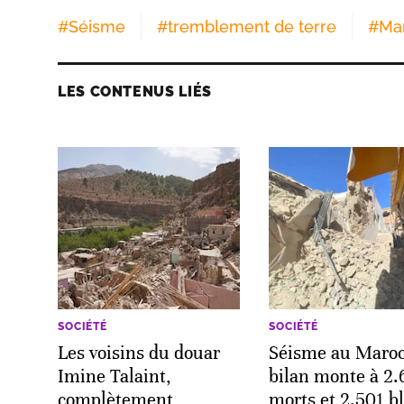
#
Séisme
#
tremblement de terre
#
Ma
LES CONTENUS LIÉS
SOCIÉTÉ
SOCIÉTÉ
Les voisins du douar
Séisme au Maroc
Imine Talaint,
bilan monte à 2.
complètement
morts et 2.501 b