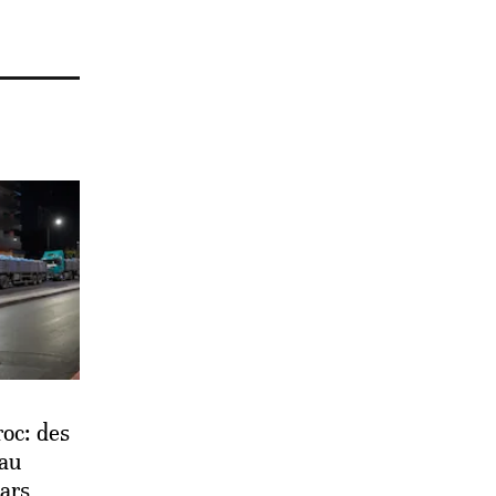
oc: des
 au
ars