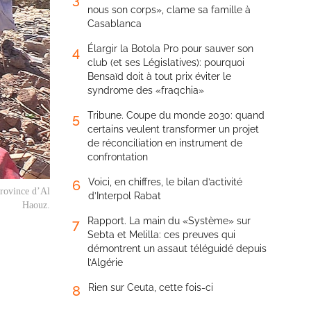
nous son corps», clame sa famille à
Casablanca
Élargir la Botola Pro pour sauver son
4
club (et ses Législatives): pourquoi
Bensaïd doit à tout prix éviter le
syndrome des «fraqchia»
Tribune. Coupe du monde 2030: quand
5
certains veulent transformer un projet
de réconciliation en instrument de
confrontation
Voici, en chiffres, le bilan d’activité
6
province d’Al
d’Interpol Rabat
Haouz.
Rapport. La main du «Système» sur
7
Sebta et Melilla: ces preuves qui
démontrent un assaut téléguidé depuis
l’Algérie
Rien sur Ceuta, cette fois-ci
8