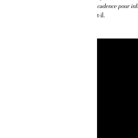
cadence pour inh
t-il.