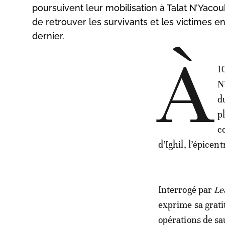
poursuivent leur mobilisation à Talat N’Yaco
de retrouver les survivants et les victimes 
dernier.
À
1
N
d
p
c
d’Ighil, l’épicen
Interrogé par
Le
exprime sa grati
opérations de sa