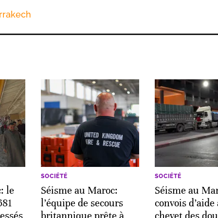
rrakech
SOCIÉTÉ
SOCIÉTÉ
: le
Séisme au Maroc:
Séisme au Mar
681
l’équipe de secours
convois d’aide
lessés
britannique prête à
chevet des dou