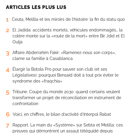
ARTICLES LES PLUS LUS
1
Ceuta, Melilla et les miroirs de l’histoire: la fin du statu quo
2
El Jadida: accidents mortels, véhicules endommagés… la
colère monte sur la «route de la mort» entre Bir Jdid et El
Oulja
3
Affaire Abderrahim Fakir: «Ramenez-nous son corps»,
clame sa famille à Casablanca
4
Élargir la Botola Pro pour sauver son club (et ses
Législatives): pourquoi Bensaïd doit à tout prix éviter le
syndrome des «fraqchia»
5
Tribune. Coupe du monde 2030: quand certains veulent
transformer un projet de réconciliation en instrument de
confrontation
6
Voici, en chiffres, le bilan d’activité d’Interpol Rabat
7
Rapport. La main du «Système» sur Sebta et Melilla: ces
preuves qui démontrent un assaut téléguidé depuis