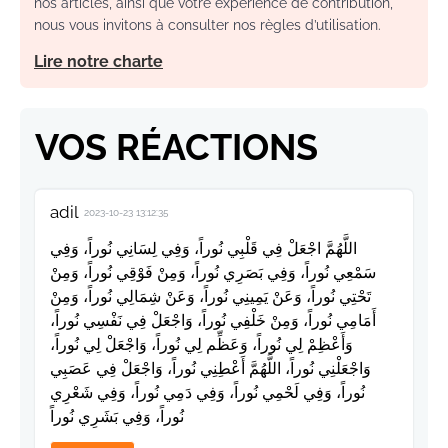
nos articles, ainsi que votre expérience de contribution,
nous vous invitons à consulter nos règles d’utilisation.
Lire notre charte
VOS RÉACTIONS
adil
2023-10-23 13:12:35
اللَّهُمَّ اجْعَلْ فِي قَلْبِي نُوراً، وَفِي لِسَانِي نُوراً، وَفِي
سَمْعِي نُوراً، وَفِي بَصَرِي نُوراً، وَمِنْ فَوْقِي نُوراً، وَمِنْ
تَحْتِي نُوراً، وَعَنْ يَمِينِي نُوراً، وَعَنْ شِمَالِي نُوراً، وَمِنْ
أَمَامِي نُوراً، وَمِنْ خَلْفِي نُوراً، وَاجْعَلْ فِي نَفْسِي نُوراً،
وَأَعْظِمْ لِي نُوراً، وَعَظِّم لِي نُوراً، وَاجْعَلْ لِي نُوراً،
وَاجْعَلْنِي نُوراً، اللَّهُمَّ أَعْطِنِي نُوراً، وَاجْعَلْ فِي عَصَبِي
نُوراً، وَفِي لَحْمِي نُوراً، وَفِي دَمِي نُوراً، وَفِي شَعْرِي
نُوراً، وَفِي بَشَرِي نُوراً