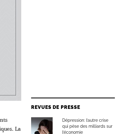
uation
ts de
e de la
e
fération
uctives.
le et
REVUES DE PRESSE
nts
Dépression: l’autre crise
qui pèse des milliards sur
iques. La
l’économie