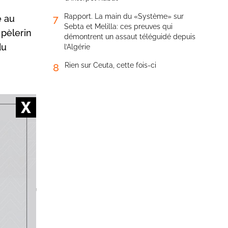
Rapport. La main du «Système» sur
7
e au
Sebta et Melilla: ces preuves qui
pèlerin
démontrent un assaut téléguidé depuis
du
l’Algérie
Rien sur Ceuta, cette fois-ci
8
e 11 et
tre de
Taza. Le
(13 et 14
cette