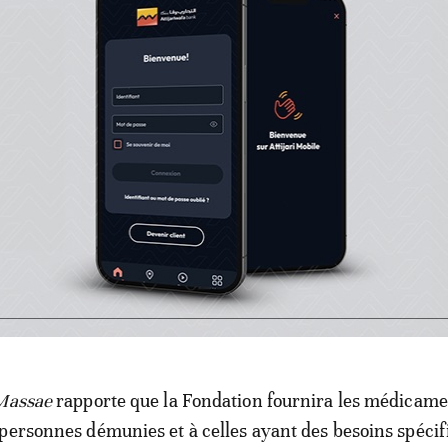
s mars 2020 et réactivées après l’amélioration de la sit
.
vise à fournir la protection médicale de base aux habitan
ont été contraints de suspendre leur suivi médical à caus
difficultés d’accéder aux centres de soins spécialisés. L
 Fondation souligne que cette région connaît une proli
roniques et des bronchopneumopathies chroniques obstr
nit plusieurs prestations médicales en médecine généra
Massae
rapporte que la Fondation fournira les médicame
personnes démunies et à celles ayant des besoins spécif