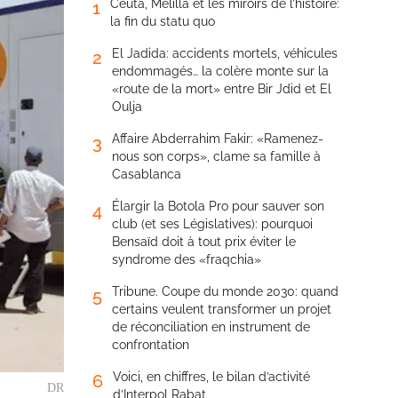
Ceuta, Melilla et les miroirs de l’histoire:
1
la fin du statu quo
El Jadida: accidents mortels, véhicules
2
endommagés… la colère monte sur la
«route de la mort» entre Bir Jdid et El
Oulja
Affaire Abderrahim Fakir: «Ramenez-
3
nous son corps», clame sa famille à
Casablanca
Élargir la Botola Pro pour sauver son
4
club (et ses Législatives): pourquoi
Bensaïd doit à tout prix éviter le
syndrome des «fraqchia»
Tribune. Coupe du monde 2030: quand
5
certains veulent transformer un projet
de réconciliation en instrument de
confrontation
Voici, en chiffres, le bilan d’activité
6
DR
d’Interpol Rabat