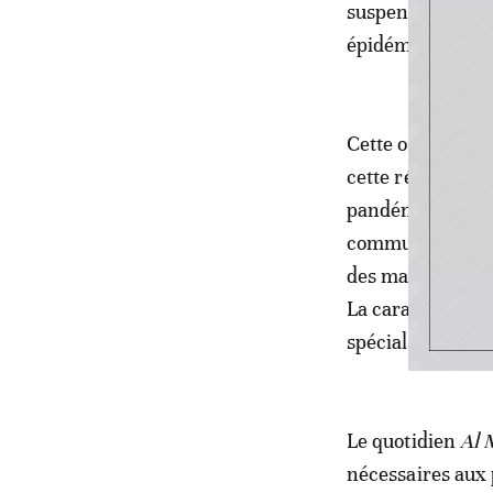
suspendues depui
épidémiologique
Cette opération 
cette région qui 
pandémie et des 
communiqué de la
des maladies ch
La caravane four
spécialisée.
Le quotidien
Al 
nécessaires aux 