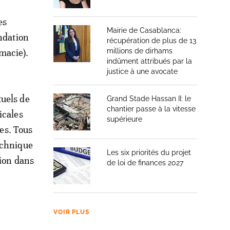
es
Mairie de Casablanca:
ondation
récupération de plus de 13
rmacie).
millions de dirhams
indûment attribués par la
justice à une avocate
tuels de
Grand Stade Hassan II: le
chantier passe à la vitesse
icales
supérieure
les. Tous
echnique
Les six priorités du projet
tion dans
de loi de finances 2027
VOIR PLUS