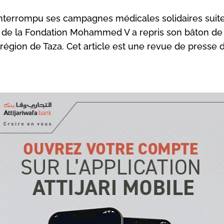
interrompu ses campagnes médicales solidaires suit
de la Fondation Mohammed V a repris son bâton de 
 région de Taza. Cet article est une revue de presse 
ondation Mohammed V pour la solidarité organise, entre l
novembre, une campagne médicale solidaire dans le cen
 M’sila, relevant du cercle Tainsate dans la province de 
tidien
Al Massae
rapporte, dans son édition du week-end 
embre), qu’un communiqué de la Fondation indique que 
e la reprise des programmes de campagnes médicales