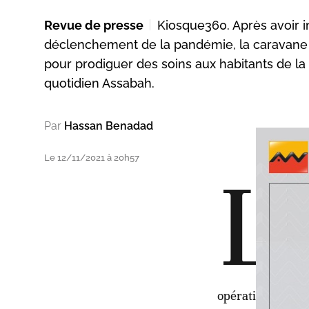
Revue de presse
Kiosque360. Après avoir 
déclenchement de la pandémie, la caravane 
pour prodiguer des soins aux habitants de la
quotidien Assabah.
Par
Hassan Benadad
Le 12/11/2021 à 20h57
L
a F
13 
Had
quo
nov
opération marqu