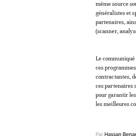
même source sou
généralistes et s
partenaires, ain
(scanner, analys
Le communiqué pr
ces programmes s
contractantes, de
ces partenaires 
pour garantir le
les meilleures c
Par
Hassan Bena