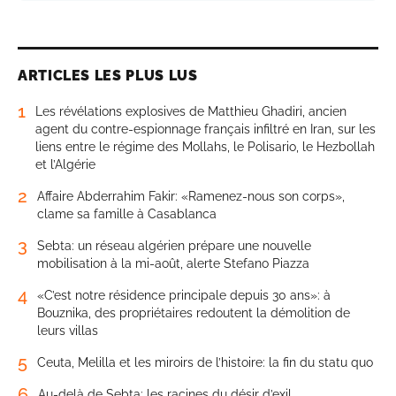
ARTICLES LES PLUS LUS
1
Les révélations explosives de Matthieu Ghadiri, ancien
agent du contre-espionnage français infiltré en Iran, sur les
liens entre le régime des Mollahs, le Polisario, le Hezbollah
et l’Algérie
2
Affaire Abderrahim Fakir: «Ramenez-nous son corps»,
clame sa famille à Casablanca
3
Sebta: un réseau algérien prépare une nouvelle
mobilisation à la mi-août, alerte Stefano Piazza
4
«C’est notre résidence principale depuis 30 ans»: à
Bouznika, des propriétaires redoutent la démolition de
leurs villas
5
Ceuta, Melilla et les miroirs de l’histoire: la fin du statu quo
6
Au-delà de Sebta: les racines du désir d’exil