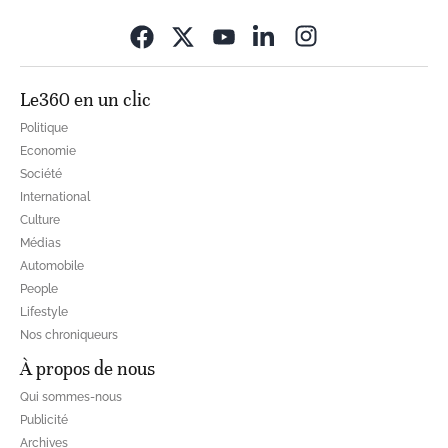
Opens in new wi
Le360 en un clic
Politique
Economie
Société
International
Culture
Médias
Automobile
People
Lifestyle
Nos chroniqueurs
À propos de nous
Qui sommes-nous
Publicité
Archives