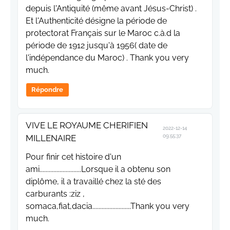
depuis l'Antiquité (même avant Jésus-Christ) .
Et l'Authenticité désigne la période de
protectorat Français sur le Maroc c.à.d la
période de 1912 jusqu'à 1956( date de
l'indépendance du Maroc) . Thank you very
much.
Répondre
VIVE LE ROYAUME CHERIFIEN
2022-12-14
MILLENAIRE
09:55:37
Pour finir cet histoire d'un
ami...........................Lorsque il a obtenu son
diplôme, il a travaillé chez la sté des
carburants :ziz ,
somaca,fiat,dacia.........................Thank you very
much.