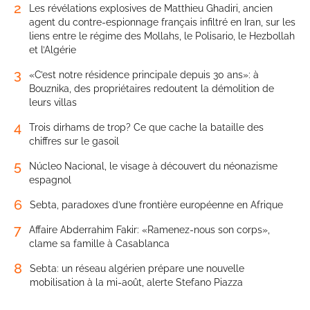
2
Les révélations explosives de Matthieu Ghadiri, ancien
agent du contre-espionnage français infiltré en Iran, sur les
liens entre le régime des Mollahs, le Polisario, le Hezbollah
et l’Algérie
3
«C’est notre résidence principale depuis 30 ans»: à
Bouznika, des propriétaires redoutent la démolition de
leurs villas
4
Trois dirhams de trop? Ce que cache la bataille des
chiffres sur le gasoil
5
Núcleo Nacional, le visage à découvert du néonazisme
espagnol
6
Sebta, paradoxes d’une frontière européenne en Afrique
7
Affaire Abderrahim Fakir: «Ramenez-nous son corps»,
clame sa famille à Casablanca
8
Sebta: un réseau algérien prépare une nouvelle
mobilisation à la mi-août, alerte Stefano Piazza