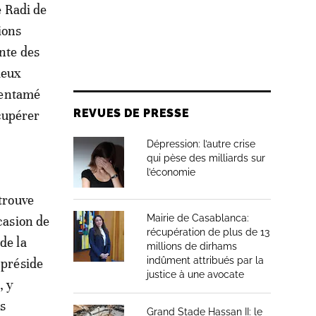
e Radi de
ions
ante des
deux
t entamé
REVUES DE PRESSE
cupérer
Dépression: l’autre crise
qui pèse des milliards sur
l’économie
etrouve
Mairie de Casablanca:
casion de
récupération de plus de 13
de la
millions de dirhams
indûment attribués par la
 préside
justice à une avocate
, y
es
Grand Stade Hassan II: le