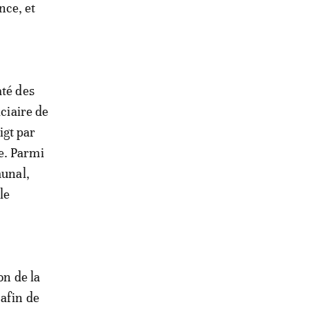
nce, et
até des
iciaire de
igt par
e. Parmi
munal,
le
on de la
 afin de