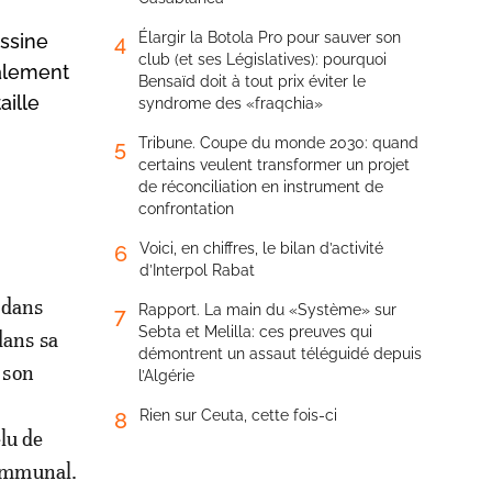
Élargir la Botola Pro pour sauver son
assine
4
club (et ses Législatives): pourquoi
galement
Bensaïd doit à tout prix éviter le
aille
syndrome des «fraqchia»
Tribune. Coupe du monde 2030: quand
5
certains veulent transformer un projet
de réconciliation en instrument de
confrontation
Voici, en chiffres, le bilan d’activité
6
d’Interpol Rabat
 dans
Rapport. La main du «Système» sur
7
Sebta et Melilla: ces preuves qui
dans sa
démontrent un assaut téléguidé depuis
e son
l’Algérie
Rien sur Ceuta, cette fois-ci
8
élu de
communal.