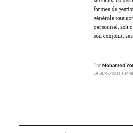
services, ou des 
formes de gestio
générale tout act
personnel, soit 
son conjoint, se
Par
Mohamed Yo
Le 15/04/2022 à 19h