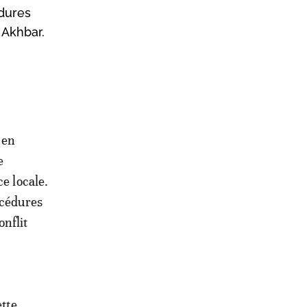
édures
 Akhbar.
 en
e
ce locale.
océdures
onflit
tte,