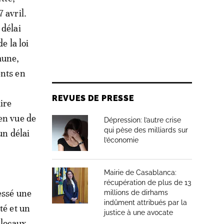
 avril.
 délai
e la loi
mune,
ents en
REVUES DE PRESSE
ire
en vue de
Dépression: l’autre crise
qui pèse des milliards sur
un délai
l’économie
Mairie de Casablanca:
récupération de plus de 13
essé une
millions de dirhams
indûment attribués par la
té et un
justice à une avocate
 locaux