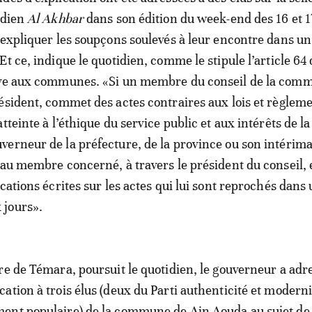
idien
Al Akhbar
dans son édition du week-end des 16 et 17
 expliquer les soupçons soulevés à leur encontre dans un
t ce, indique le quotidien, comme le stipule l’article 64 d
ive aux communes. «Si un membre du conseil de la com
ésident, commet des actes contraires aux lois et règlem
tteinte à l’éthique du service public et aux intérêts de la
erneur de la préfecture, de la province ou son intérima
 au membre concerné, à travers le président du conseil, 
cations écrites sur les actes qui lui sont reprochés dans 
jours».
re de Témara, poursuit le quotidien, le gouverneur a adr
ation à trois élus (deux du Parti authenticité et moderni
ent populaire) de la commune de Ain Aouda au sujet de