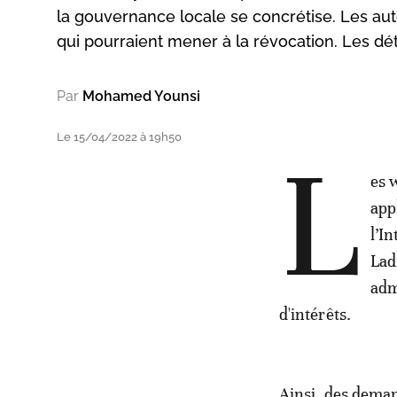
la gouvernance locale se concrétise. Les aut
qui pourraient mener à la révocation. Les dét
Par
Mohamed Younsi
Le 15/04/2022 à 19h50
L
es 
app
l’I
Lad
adm
d'intérêts.
Ainsi, des demand