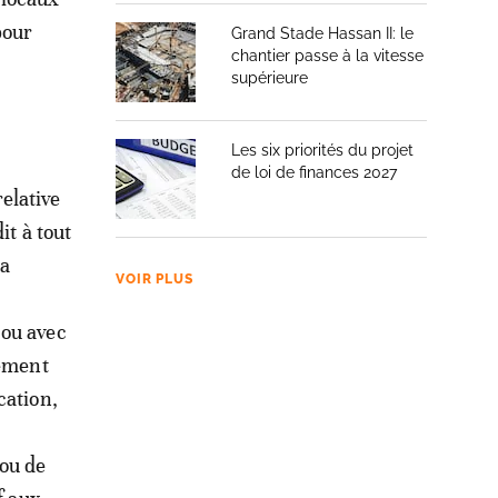
pour
Grand Stade Hassan II: le
chantier passe à la vitesse
supérieure
Les six priorités du projet
de loi de finances 2027
relative
it à tout
la
VOIR PLUS
 ou avec
pement
cation,
ou de