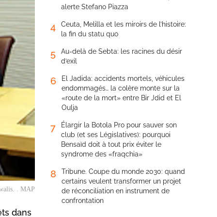
alerte Stefano Piazza
Ceuta, Melilla et les miroirs de l’histoire:
4
la fin du statu quo
Au-delà de Sebta: les racines du désir
5
d’exil
El Jadida: accidents mortels, véhicules
6
endommagés… la colère monte sur la
«route de la mort» entre Bir Jdid et El
Oulja
Élargir la Botola Pro pour sauver son
7
club (et ses Législatives): pourquoi
Bensaïd doit à tout prix éviter le
syndrome des «fraqchia»
Tribune. Coupe du monde 2030: quand
8
certains veulent transformer un projet
 walis. . MAP
de réconciliation en instrument de
confrontation
êts dans