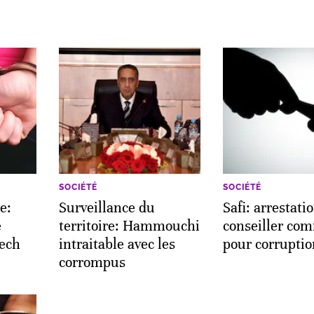
SOCIÉTÉ
SOCIÉTÉ
e:
Surveillance du
Safi: arrestati
e
territoire: Hammouchi
conseiller co
kech
intraitable avec les
pour corruptio
corrompus