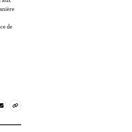
f aux
anière
ice de