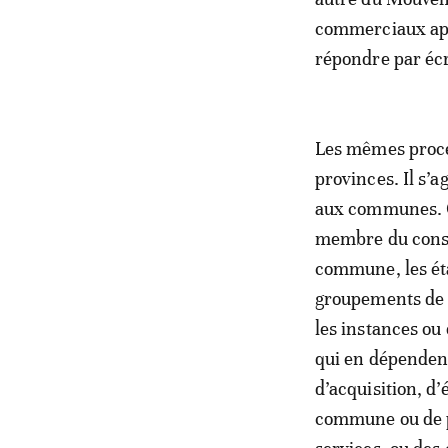
commerciaux app
répondre par écr
Les mêmes procéd
provinces. Il s’a
aux communes. Cet
membre du consei
commune, les ét
groupements de c
les instances ou
qui en dépendent
d’acquisition, d’
commune ou de p