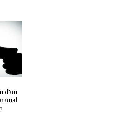
on d’un
mmunal
n