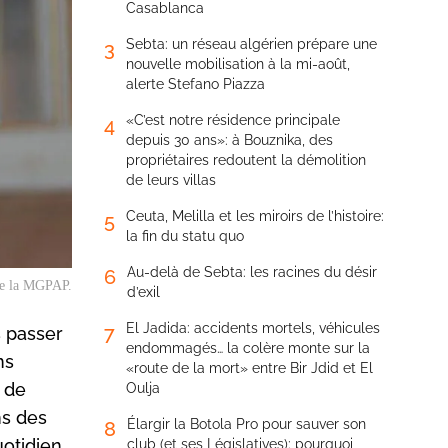
Casablanca
Sebta: un réseau algérien prépare une
3
nouvelle mobilisation à la mi-août,
alerte Stefano Piazza
«C’est notre résidence principale
4
depuis 30 ans»: à Bouznika, des
propriétaires redoutent la démolition
de leurs villas
Ceuta, Melilla et les miroirs de l’histoire:
5
la fin du statu quo
Au-delà de Sebta: les racines du désir
6
de la MGPAP.
d’exil
El Jadida: accidents mortels, véhicules
7
s passer
endommagés… la colère monte sur la
ns
«route de la mort» entre Bir Jdid et El
 de
Oulja
ns des
Élargir la Botola Pro pour sauver son
8
uotidien
club (et ses Législatives): pourquoi