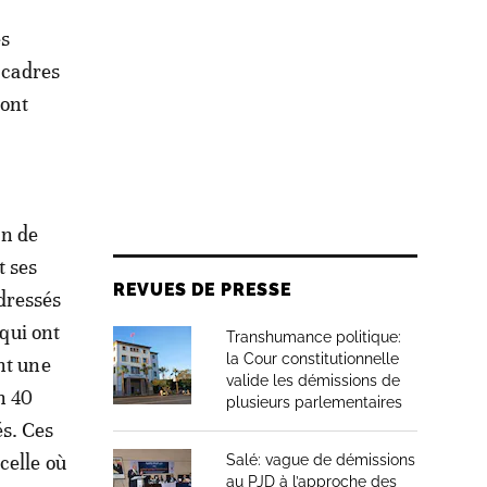
es
 cadres
dont
on de
t ses
REVUES DE PRESSE
dressés
 qui ont
Transhumance politique:
la Cour constitutionnelle
nt une
valide les démissions de
n 40
plusieurs parlementaires
s. Ces
celle où
Salé: vague de démissions
au PJD à l’approche des