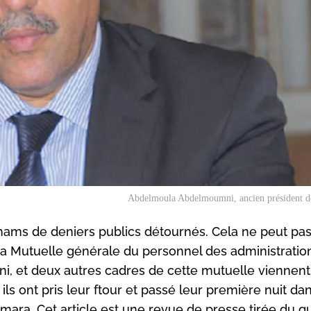
Abdelmoula Abdelmoumni, ancien président 
rhams de deniers publics détournés. Cela ne peut pa
e la Mutuelle générale du personnel des administratio
 et deux autres cadres de cette mutuelle viennent
ils ont pris leur ftour et passé leur première nuit da
mara. Cet article est une revue de presse tirée du q