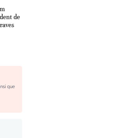
im
ident de
raves
insi que