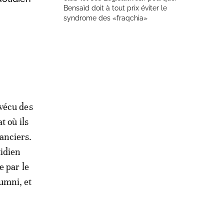
Bensaïd doit à tout prix éviter le
syndrome des «fraqchia»
 vécu des
t où ils
anciers.
tidien
e par le
umni, et