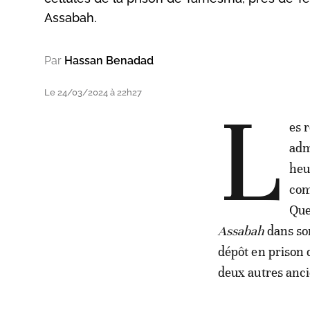
Assabah.
Par
Hassan Benadad
Le 24/03/2024 à 22h27
L
es 
adm
heu
com
Que
Assabah
dans son
dépôt en prison
deux autres anci