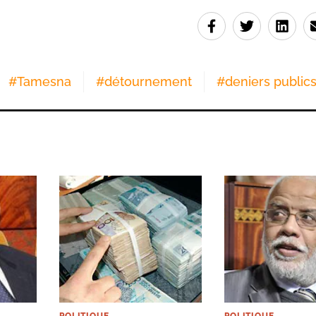
#
Tamesna
#
détournement
#
deniers public
POLITIQUE
POLITIQUE