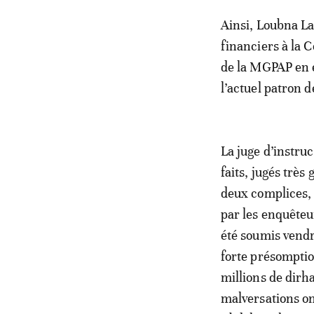
Ainsi, Loubna La
financiers à la 
de la MGPAP en é
l’actuel patron d
La juge d’instruc
faits, jugés trè
deux complices, 
par les enquêteur
été soumis vendr
forte présomptio
millions de dirh
malversations on