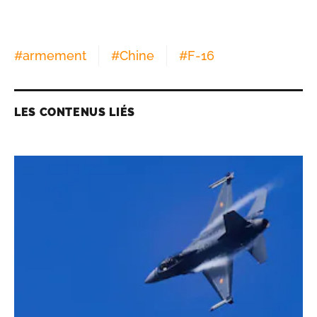
#
armement
#
Chine
#
F-16
LES CONTENUS LIÉS