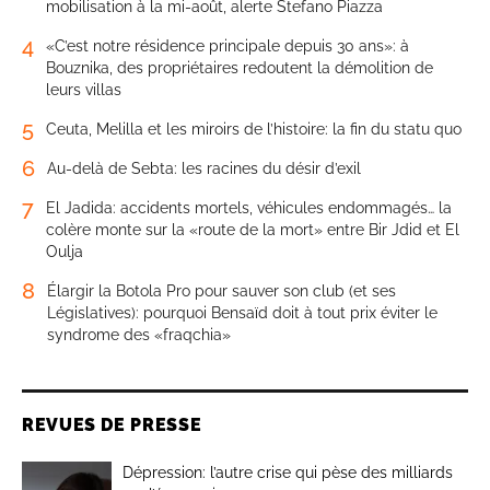
mobilisation à la mi-août, alerte Stefano Piazza
4
«C’est notre résidence principale depuis 30 ans»: à
Bouznika, des propriétaires redoutent la démolition de
leurs villas
5
Ceuta, Melilla et les miroirs de l’histoire: la fin du statu quo
6
Au-delà de Sebta: les racines du désir d’exil
7
El Jadida: accidents mortels, véhicules endommagés… la
colère monte sur la «route de la mort» entre Bir Jdid et El
Oulja
8
Élargir la Botola Pro pour sauver son club (et ses
Législatives): pourquoi Bensaïd doit à tout prix éviter le
syndrome des «fraqchia»
REVUES DE PRESSE
Dépression: l’autre crise qui pèse des milliards