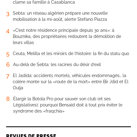
clame sa famille à Casablanca
3
Sebta: un réseau algérien prépare une nouvelle
mobilisation à la mi-août, alerte Stefano Piazza
4
«C’est notre résidence principale depuis 30 ans»: à
Bouznika, des propriétaires redoutent la démolition de
leurs villas
5
Ceuta, Melilla et les miroirs de l’histoire: la fin du statu quo
6
Au-delà de Sebta: les racines du désir d’exil
7
El Jadida: accidents mortels, véhicules endommagés… la
colère monte sur la «route de la mort» entre Bir Jdid et El
Oulja
8
Élargir la Botola Pro pour sauver son club (et ses
Législatives): pourquoi Bensaïd doit à tout prix éviter le
syndrome des «fraqchia»
REVUES DE PRESSE