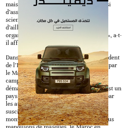
mais d’introduire un peu de clarté, aussi
d’assurance du respect des exigences
scientifiques qui, aujourd’hui, sont
d’ailleurs reconnues à travers les
organismes internationaux des musées», a-t-
il affirmé.
Dans cet entretien avec la MAP, le président
de l’IMA est revenu aussi sur la gestion par
le Maroc de la crise du Covid-19 et la
campagne de vaccination qui vient de
démarrer. «Une fois de plus, le Maroc est un
pays exemplaire. Les initiatives prises par
les autorités marocaines depuis un an
suscitent l’admiration et le respect. Au
moment où en France, par exemple, nous
manquions de masques, le Maroc en