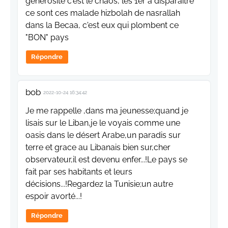
générosité c'est le chaos, les 1er a disparaitre
ce sont ces malade hizbolah de nasrallah
dans la Becaa, c'est eux qui plombent ce
"BON" pays
Répondre
bob
2022-10-24 16:34:42
Je me rappelle ,dans ma jeunesse;quand je
lisais sur le Liban,je le voyais comme une
oasis dans le désert Arabe,un paradis sur
terre et grace au Libanais bien sur,cher
observateur,il est devenu enfer...!Le pays se
fait par ses habitants et leurs
décisions...!Regardez la Tunisie;un autre
espoir avorté...!
Répondre