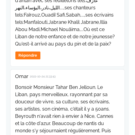
d'antan avec ses feuilletons tels:عازف
الليل،نادر،البؤساء،النهر....,ses chanteurs
tels:Faïrouz,Ouadiï Safi,Sabah,...,ses écrivains
tels:Manfalouti,Jabrane Khalil Jabrane,Illia
Abou Madi,Michael Nouäima,...Où est ce
Liban de notre enfance et de notre jeunesse?
Qu'est-il arrivé au pays du pin et de la paix?
Répondre
Omar
2022-10-24 21:33:43
Bonsoir Monsieur Tahar Ben Jelloun. Le
Liban, pays merveilleux, rayonnant par sa
douceur de vivre, sa culture, ses écrivains,
ses artistes, son cinéma, c'était il y a 50ans.
Beyrouth n'avait rien à envier à Nice, Cannes
et la côte d'azur. Beaucoup de nantis du
monde s'y séjournaient régulièrement. Puis