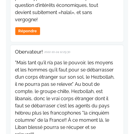
question d’intérêts économiques, tout
devient subitement «halal», et sans
vergogne!
Répondre
Obervateur!
2022-10-24 12:29:30
"Mais tant qu’il n’a pas le pouvoir, les moyens
et les hommes qu’il faut pour se débarrasser
d’un corps étranger sur son sol, le Hezbollah,
il ne pourra pas se relever." Au bout de
compte, le groupe chiite, Hezbollah, est
libanais, donc le vrai corps étranger dont il
faut se débarraser c'est les agents du pays
hébreu plus les francophones "la cinquiém
columne" de la France!! À ce moment lá, le
Liban blessé pourra se récuper et se