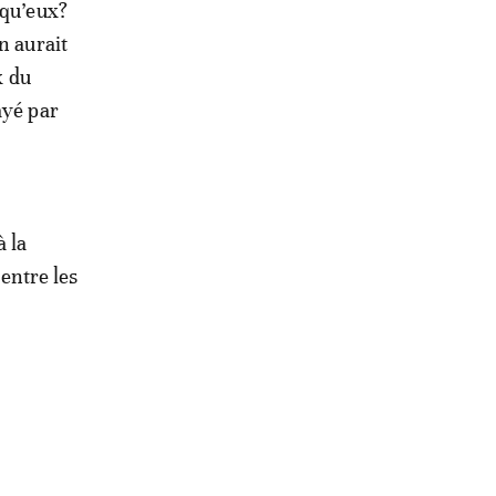
 qu’eux?
n aurait
x du
ayé par
à la
 entre les