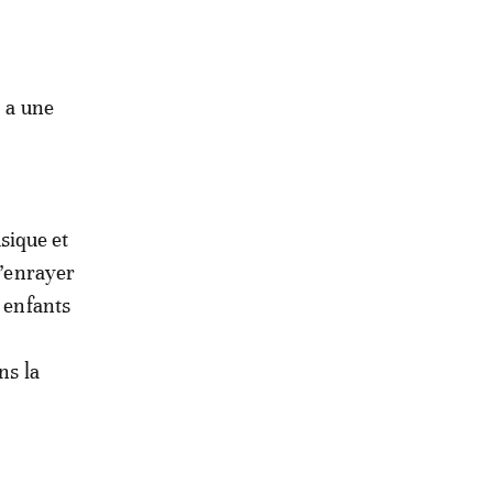
, a une
usique et
d’enrayer
s enfants
ns la