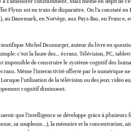
e à s’améliorer constamment. Mais même en dépit de ce
ffet Flynn est en train de disparaître. On l’a constaté en
a), au Danemark, en Norvège, aux Pays-Bas, en France, e
cientifique Michel Desmurget, auteur du livre en questio
 simple: c’est la faute des… écrans. Télévision, PC, tablett
st impossible de construire le système cognitif des hum
crans. Même l’interactivité offerte par le numérique ne
Lorsque l’utilisation de la télévision ou des jeux vidéo 
loppement cognitif diminuent.
 savoir que l’intelligence se développe grâce à plusieurs 
hesse, sa souplesse…), la mémoire et la concentration, ai