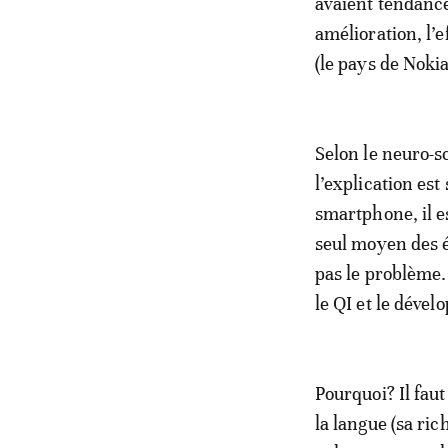
avaient tendanc
amélioration, l’e
(le pays de Noki
Selon le neuro-s
l’explication est
smartphone, il e
seul moyen des é
pas le problème. 
le QI et le déve
Pourquoi? Il faut
la langue (sa ric