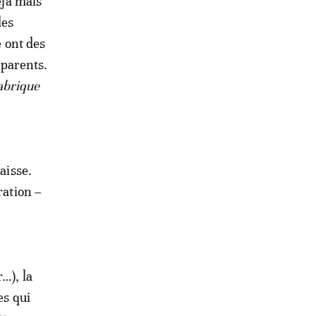
éjà mais
des
e ont des
 parents.
abrique
aisse.
ration –
…), la
es qui