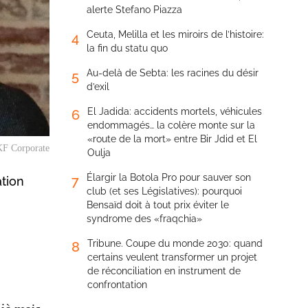
alerte Stefano Piazza
Ceuta, Melilla et les miroirs de l’histoire:
4
la fin du statu quo
Au-delà de Sebta: les racines du désir
5
d’exil
El Jadida: accidents mortels, véhicules
6
endommagés… la colère monte sur la
«route de la mort» entre Bir Jdid et El
KF Corporate
Oulja
Élargir la Botola Pro pour sauver son
7
ation
club (et ses Législatives): pourquoi
Bensaïd doit à tout prix éviter le
syndrome des «fraqchia»
Tribune. Coupe du monde 2030: quand
8
certains veulent transformer un projet
de réconciliation en instrument de
confrontation