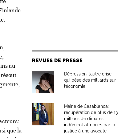
tte
 Finlande
tc.
n,
e,
REVUES DE PRESSE
ains au
 résout
Dépression: l’autre crise
qui pèse des milliards sur
augmente,
l’économie
Mairie de Casablanca:
récupération de plus de 13
millions de dirhams
facteurs:
indûment attribués par la
nsi que la
justice à une avocate