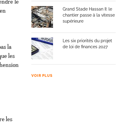
endre le
Grand Stade Hassan II: le
 en
chantier passe à la vitesse
supérieure
Les six priorités du projet
as la
de loi de finances 2027
que les
éhension
VOIR PLUS
re les