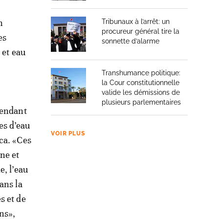
n
Tribunaux à l’arrêt: un
procureur général tire la
es
sonnette d’alarme
 et eau
Transhumance politique:
la Cour constitutionnelle
valide les démissions de
plusieurs parlementaires
pendant
les d’eau
VOIR PLUS
ca. «Ces
ne et
e, l’eau
ans la
s et de
ns»,