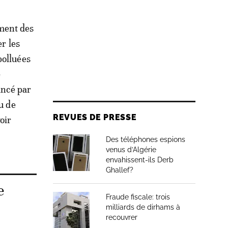
ement des
er les
polluées
e
ancé par
u de
REVUES DE PRESSE
oir
Des téléphones espions
venus d’Algérie
envahissent-ils Derb
Ghallef?
e
Fraude fiscale: trois
milliards de dirhams à
recouvrer