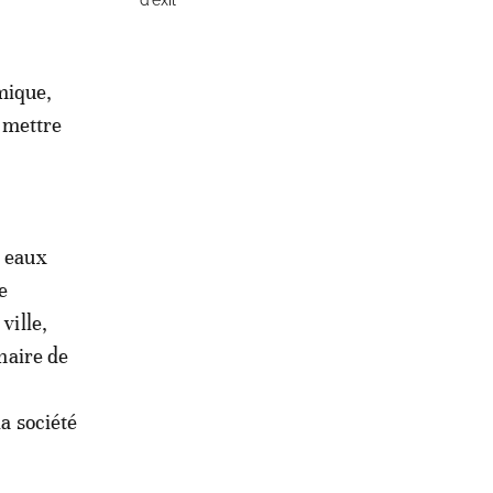
d’exil
mique,
e mettre
s eaux
e
ville,
 maire de
la société