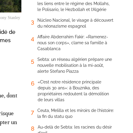
les liens entre le régime des Mollahs,
le Polisario, le Hezbollah et l’Algérie
ntony Stanley
Núcleo Nacional, le visage à découvert
3
du néonazisme espagnol
cidé de
Affaire Abderrahim Fakir: «Ramenez-
4
lèmes
nous son corps», clame sa famille à
Casablanca
Sebta: un réseau algérien prépare une
5
nouvelle mobilisation à la mi-août,
alerte Stefano Piazza
«C’est notre résidence principale
6
depuis 30 ans»: à Bouznika, des
propriétaires redoutent la démolition
me, dont
de leurs villas
Ceuta, Melilla et les miroirs de l’histoire:
7
risque
la fin du statu quo
opter un
Au-delà de Sebta: les racines du désir
8