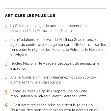
ARTICLES LES PLUS LUS
1
La Colombie change de position et reconnaît la
souveraineté du Maroc sur son Sahara
2
Les révélations explosives de Matthieu Ghadiri, ancien
agent du contre-espionnage français infiltré en Iran, sur les
liens entre le régime des Mollahs, le Polisario, le Hezbollah
et l’Algérie
3
Núcleo Nacional, le visage à découvert du néonazisme
espagnol
4
Affaire Abderrahim Fakir: «Ramenez-nous son corps»,
clame sa famille à Casablanca
5
Sebta: un réseau algérien prépare une nouvelle
mobilisation à la mi-août, alerte Stefano Piazza
6
«C’est notre résidence principale depuis 30 ans»: à
Bouznika, des propriétaires redoutent la démolition de