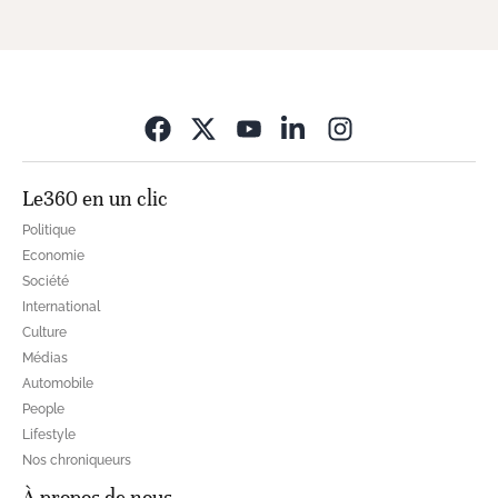
Opens in new wi
Le360 en un clic
Politique
Economie
Société
International
Culture
Médias
Automobile
People
Lifestyle
Nos chroniqueurs
À propos de nous