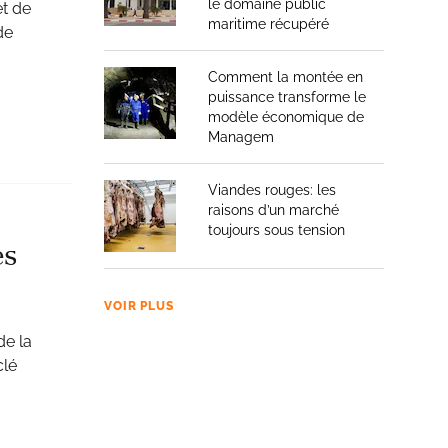
le domaine public
et de
maritime récupéré
de
Comment la montée en
puissance transforme le
modèle économique de
Managem
Viandes rouges: les
raisons d’un marché
toujours sous tension
es
VOIR PLUS
de la
clé