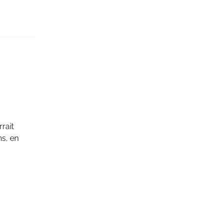
rait
ns, en