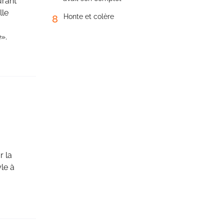
urant
lle
Honte et colère
8
».
r la
yle à