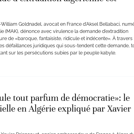
s-William Goldnadel, avocat en France d’Aksel Bellabaci, num
e (MAK), dénonce avec virulence la demande d’extradition
re de «baroque, fantaisiste, ridicule et indécente». À travers
et les défaillances juridiques qui sous-tendent cette demande, t
tant sur les persécutions subies par le peuple kabyle.
ule tout parfum de démocratie»: le
ielle en Algérie expliqué par Xavier