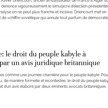
 Xavier Driencourt, ancien ambassadeur de France à Alger d
 dénonce vigoureusement le simulacre d’élection présidentie
nalyse on ne peut plus franche et incisive, Driencourt met en
nt de «chiffre soviétique qui annule tout parfum de démocratie
 le droit du peuple kabyle à
par un avis juridique britannique
es comme une journée charnière pour le peuple kabyle. Pou
u, de manière formelle et incontestée, le droit du peuple kab
uit d’un avis élaboré par deux éminents avocats britanniques.