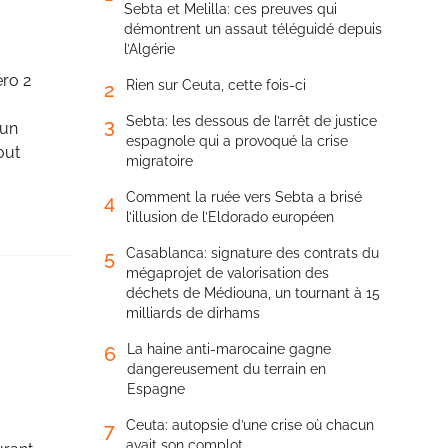
Sebta et Melilla: ces preuves qui
démontrent un assaut téléguidé depuis
l’Algérie
éro 2
Rien sur Ceuta, cette fois-ci
2
Sebta: les dessous de l’arrêt de justice
3
 un
espagnole qui a provoqué la crise
out
migratoire
Comment la ruée vers Sebta a brisé
4
l’illusion de l’Eldorado européen
Casablanca: signature des contrats du
5
mégaprojet de valorisation des
déchets de Médiouna, un tournant à 15
milliards de dirhams
La haine anti-marocaine gagne
6
dangereusement du terrain en
Espagne
Ceuta: autopsie d’une crise où chacun
7
avait son complot