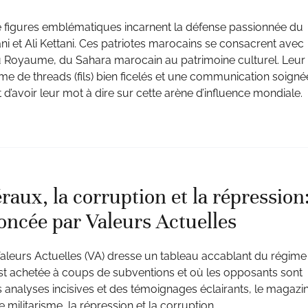
re figures emblématiques incarnent la défense passionnée du
i et Ali Kettani. Ces patriotes marocains se consacrent avec
du Royaume, du Sahara marocain au patrimoine culturel. Leur
 de threads (fils) bien ficelés et une communication soigné
 d’avoir leur mot à dire sur cette arène d’influence mondiale.
aux, la corruption et la répression:
oncée par Valeurs Actuelles
aleurs Actuelles (VA) dresse un tableau accablant du régime
 est achetée à coups de subventions et où les opposants sont
s analyses incisives et des témoignages éclairants, le magazi
 militarisme, la répression et la corruption.