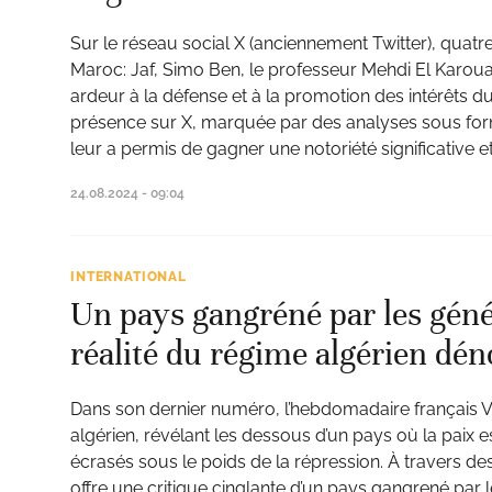
Sur le réseau social X (anciennement Twitter), quat
Maroc: Jaf, Simo Ben, le professeur Mehdi El Karouan
ardeur à la défense et à la promotion des intérêts 
présence sur X, marquée par des analyses sous forme
leur a permis de gagner une notoriété significative et
24.08.2024 - 09:04
INTERNATIONAL
Un pays gangréné par les génér
réalité du régime algérien dén
Dans son dernier numéro, l’hebdomadaire français V
algérien, révélant les dessous d’un pays où la paix
écrasés sous le poids de la répression. À travers de
offre une critique cinglante d’un pays gangrené par le