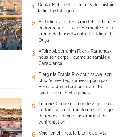
Ceuta, Melilla et les miroirs de l’histoire:
1
la fin du statu quo
El Jadida: accidents mortels, véhicules
2
endommagés… la colère monte sur la
«route de la mort» entre Bir Jdid et El
Oulja
Affaire Abderrahim Fakir: «Ramenez-
3
nous son corps», clame sa famille à
Casablanca
Élargir la Botola Pro pour sauver son
4
club (et ses Législatives): pourquoi
Bensaïd doit à tout prix éviter le
syndrome des «fraqchia»
Tribune. Coupe du monde 2030: quand
5
certains veulent transformer un projet
de réconciliation en instrument de
confrontation
Voici, en chiffres, le bilan d’activité
6