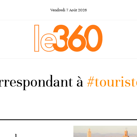
Vendredi
7
Août
2026
orrespondant à
#tourist