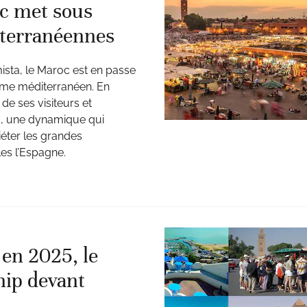
oc met sous
iterranéennes
sta, le Maroc est en passe
sme méditerranéen. En
de ses visiteurs et
30, une dynamique qui
iéter les grandes
es l’Espagne.
en 2025, le
hip devant