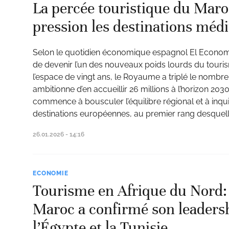
La percée touristique du Mar
pression les destinations méd
Selon le quotidien économique espagnol El Economi
de devenir l’un des nouveaux poids lourds du touri
l’espace de vingt ans, le Royaume a triplé le nombre 
ambitionne d’en accueillir 26 millions à l’horizon 20
commence à bousculer l’équilibre régional et à inqu
destinations européennes, au premier rang desquell
26.01.2026 - 14:16
ECONOMIE
Tourisme en Afrique du Nord: 
Maroc a confirmé son leaders
l’Égypte et la Tunisie