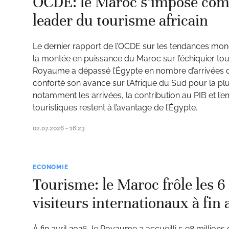
OCDE: le Maroc s’impose com
leader du tourisme africain
Le dernier rapport de l’OCDE sur les tendances mon
la montée en puissance du Maroc sur l’échiquier touri
Royaume a dépassé l’Égypte en nombre d’arrivées de
conforté son avance sur l’Afrique du Sud pour la plu
notamment les arrivées, la contribution au PIB et l’e
touristiques restent à l’avantage de l’Égypte.
02.07.2026 - 16:23
ECONOMIE
Tourisme: le Maroc frôle les 6
visiteurs internationaux à fin a
À fin avril 2026, le Royaume a accueilli 5,98 millions 