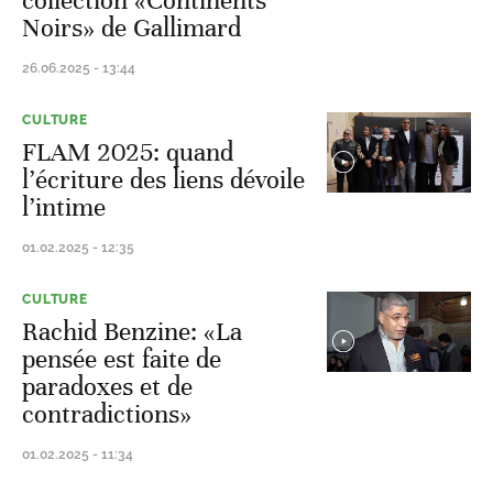
collection «Continents
Noirs» de Gallimard
26.06.2025 - 13:44
CULTURE
FLAM 2025: quand
l’écriture des liens dévoile
l’intime
01.02.2025 - 12:35
CULTURE
Rachid Benzine: «La
pensée est faite de
paradoxes et de
contradictions»
01.02.2025 - 11:34