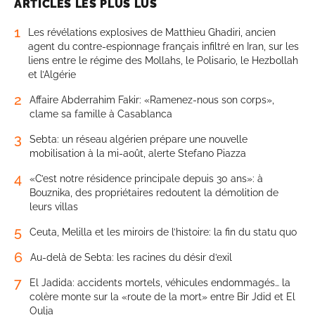
ARTICLES LES PLUS LUS
1
Les révélations explosives de Matthieu Ghadiri, ancien
agent du contre-espionnage français infiltré en Iran, sur les
liens entre le régime des Mollahs, le Polisario, le Hezbollah
et l’Algérie
2
Affaire Abderrahim Fakir: «Ramenez-nous son corps»,
clame sa famille à Casablanca
3
Sebta: un réseau algérien prépare une nouvelle
mobilisation à la mi-août, alerte Stefano Piazza
4
«C’est notre résidence principale depuis 30 ans»: à
Bouznika, des propriétaires redoutent la démolition de
leurs villas
5
Ceuta, Melilla et les miroirs de l’histoire: la fin du statu quo
6
Au-delà de Sebta: les racines du désir d’exil
7
El Jadida: accidents mortels, véhicules endommagés… la
colère monte sur la «route de la mort» entre Bir Jdid et El
Oulja