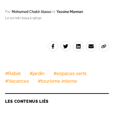
Par
Mohamed Chakir Alaoui
et
Yassine Mannan
Le 20/08/2024 à 15h30
#
Rabat
#
jardin
#
espaces verts
#
Vacances
#
tourisme interne
LES CONTENUS LIÉS