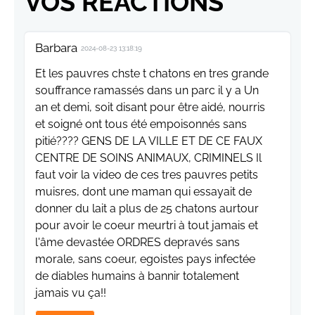
VOS RÉACTIONS
Barbara
2024-08-23 13:18:19
Et les pauvres chste t chatons en tres grande
souffrance ramassés dans un parc il y a Un
an et demi, soit disant pour être aidé, nourris
et soigné ont tous été empoisonnés sans
pitié???? GENS DE LA VILLE ET DE CE FAUX
CENTRE DE SOINS ANIMAUX, CRIMINELS Il
faut voir la video de ces tres pauvres petits
muisres, dont une maman qui essayait de
donner du lait a plus de 25 chatons aurtour
pour avoir le coeur meurtri à tout jamais et
l'âme devastée ORDRES depravés sans
morale, sans coeur, egoistes pays infectée
de diables humains à bannir totalement
jamais vu ça!!