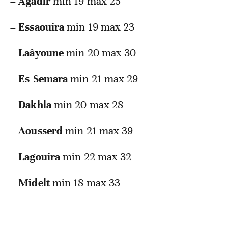
–
Agadir
min 19 max 25
–
Essaouira
min 19 max 23
–
Laâyoune
min 20 max 30
–
Es-Semara
min 21 max 29
–
Dakhla
min 20 max 28
–
Aousserd
min 21 max 39
–
Lagouira
min 22 max 32
–
Midelt
min 18 max 33