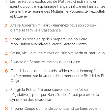
1
Les révélations explosives de Matthieu Ghadiri, ancien
agent du contre-espionnage français infiltré en Iran, sur les
liens entre le régime des Mollahs, le Polisario, le Hezbollah
et l’Algérie
2
Affaire Abderrahim Fakir: «Ramenez-nous son corps»,
clame sa famille à Casablanca
3
Sebta: un réseau algérien prépare une nouvelle
mobilisation à la mi-août, alerte Stefano Piazza
4
Ceuta, Melilla et les miroirs de l’histoire: la fin du statu quo
5
Au-delà de Sebta: les racines du désir d’exil
6
El Jadida: accidents mortels, véhicules endommagés… la
colère monte sur la «route de la mort» entre Bir Jdid et El
Oulja
7
Élargir la Botola Pro pour sauver son club (et ses
Législatives): pourquoi Bensaïd doit à tout prix éviter le
syndrome des «fraqchia»
8
Tribune. Coupe du monde 2030: quand certains veulent