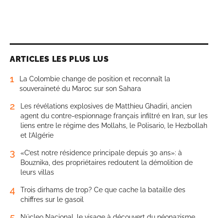
ARTICLES LES PLUS LUS
1
La Colombie change de position et reconnaît la
souveraineté du Maroc sur son Sahara
2
Les révélations explosives de Matthieu Ghadiri, ancien
agent du contre-espionnage français infiltré en Iran, sur les
liens entre le régime des Mollahs, le Polisario, le Hezbollah
et l’Algérie
3
«C’est notre résidence principale depuis 30 ans»: à
Bouznika, des propriétaires redoutent la démolition de
leurs villas
4
Trois dirhams de trop? Ce que cache la bataille des
chiffres sur le gasoil
5
Núcleo Nacional, le visage à découvert du néonazisme