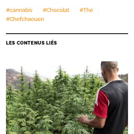
#
cannabis
#
Chocolat
#
Thé
#
Chefchaouen
LES CONTENUS LIÉS