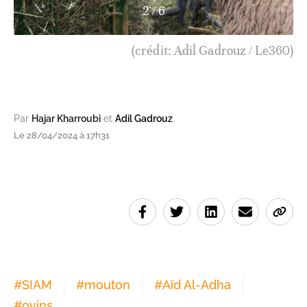
3
/
6
(crédit: Adil Gadrouz / Le360)
Par
Hajar Kharroubi
et
Adil Gadrouz
Le 28/04/2024 à 17h31
#
SIAM
#
mouton
#
Aïd Al-Adha
#
ovins