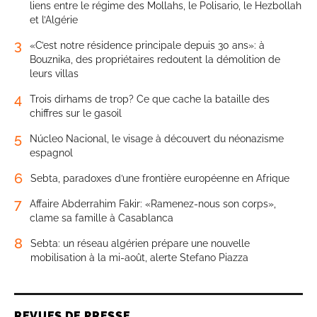
liens entre le régime des Mollahs, le Polisario, le Hezbollah
et l’Algérie
3
«C’est notre résidence principale depuis 30 ans»: à
Bouznika, des propriétaires redoutent la démolition de
leurs villas
4
Trois dirhams de trop? Ce que cache la bataille des
chiffres sur le gasoil
5
Núcleo Nacional, le visage à découvert du néonazisme
espagnol
6
Sebta, paradoxes d’une frontière européenne en Afrique
7
Affaire Abderrahim Fakir: «Ramenez-nous son corps»,
clame sa famille à Casablanca
8
Sebta: un réseau algérien prépare une nouvelle
mobilisation à la mi-août, alerte Stefano Piazza
REVUES DE PRESSE