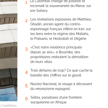
La Colombie change de position et
1
reconnaît la souveraineté du Maroc sur
son Sahara
Les révélations explosives de Matthieu
2
Ghadiri, ancien agent du contre-
espionnage français infiltré en Iran, sur
les liens entre le régime des Mollahs,
le Polisario, le Hezbollah et l’Algérie
«C’est notre résidence principale
3
depuis 30 ans»: à Bouznika, des
propriétaires redoutent la démolition
de leurs villas
Trois dirhams de trop? Ce que cache la
4
bataille des chiffres sur le gasoil
Núcleo Nacional, le visage à découvert
5
du néonazisme espagnol
Sebta, paradoxes d’une frontière
6
européenne en Afrique
à Casablanca.