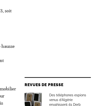
3, soit
e hausse
nt
REVUES DE PRESSE
mmobilier
our
Des téléphones espions
venus d’Algérie
is
envahissent-ils Derb