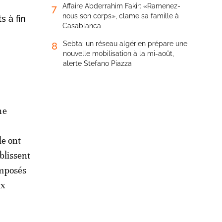
Affaire Abderrahim Fakir: «Ramenez-
7
nous son corps», clame sa famille à
s à fin
Casablanca
Sebta: un réseau algérien prépare une
8
nouvelle mobilisation à la mi-août,
alerte Stefano Piazza
ne
le ont
ablissent
mposés
ux