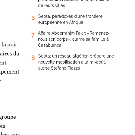
de leurs villas
Sebta, paradoxes d’une frontière
6
européenne en Afrique
Affaire Abderrahim Fakir: «Ramenez-
7
nous son corps», clame sa famille à
la nuit
Casablanca
aires du
Sebta: un réseau algérien prépare une
8
ent
nouvelle mobilisation à la mi-août,
alerte Stefano Piazza
ampement
e
 groupe
ets
alors que