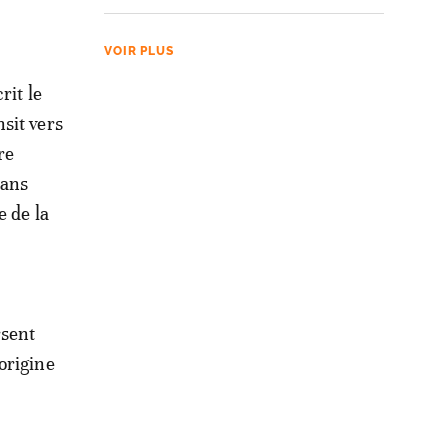
VOIR PLUS
crit le
sit vers
re
dans
e de la
rsent
origine