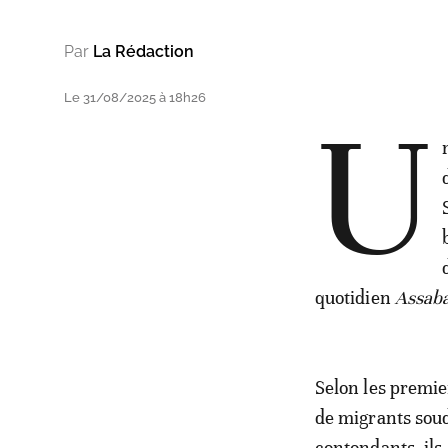
Par
La Rédaction
Le 31/08/2025 à 18h26
U
quotidien
Assab
Selon les premie
de migrants soud
contondants, ils