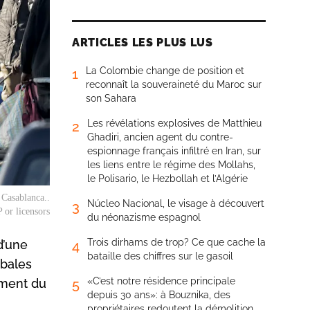
ARTICLES LES PLUS LUS
La Colombie change de position et
1
reconnaît la souveraineté du Maroc sur
son Sahara
Les révélations explosives de Matthieu
2
Ghadiri, ancien agent du contre-
espionnage français infiltré en Iran, sur
les liens entre le régime des Mollahs,
le Polisario, le Hezbollah et l’Algérie
 Casablanca..
Núcleo Nacional, le visage à découvert
3
 or licensors
du néonazisme espagnol
Trois dirhams de trop? Ce que cache la
d’une
4
bataille des chiffres sur le gasoil
ibales
«C’est notre résidence principale
ement du
5
depuis 30 ans»: à Bouznika, des
propriétaires redoutent la démolition