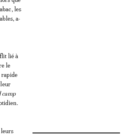
abac, les
ables, a-
lit lié à
re le
n rapide
 leur
el camp
otidien.
 leurs