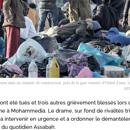
enne dans un chantier de construction, près de la gare routière d'Ouled Ziane, à
AFP
nt été tués et trois autres grièvement blessés lors 
e à Mohammedia. Le drame, sur fond de rivalités tr
 à intervenir en urgence et à ordonner le démantèl
e du quotidien Assabah.