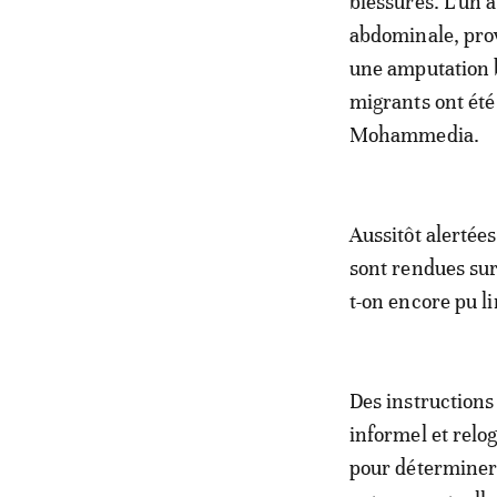
blessures. L’un 
abdominale, prov
une amputation b
migrants ont été
Mohammedia.
Aussitôt alertées
sont rendues sur 
t-on encore pu li
Des instruction
informel et relo
pour déterminer 