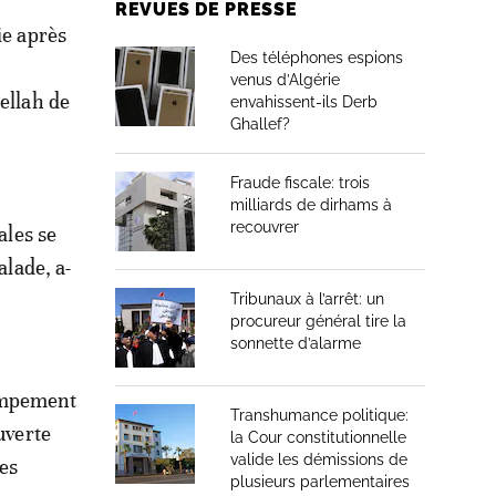
REVUES DE PRESSE
ie après
Des téléphones espions
venus d’Algérie
ellah de
envahissent-ils Derb
Ghallef?
Fraude fiscale: trois
milliards de dirhams à
recouvrer
ales se
alade, a-
Tribunaux à l’arrêt: un
procureur général tire la
sonnette d’alarme
ampement
Transhumance politique:
uverte
la Cour constitutionnelle
valide les démissions de
les
plusieurs parlementaires